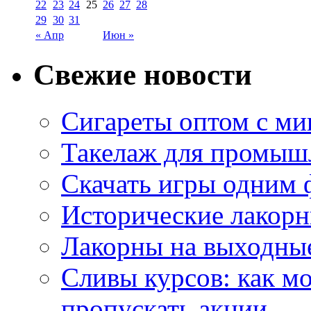
22
23
24
25
26
27
28
29
30
31
« Апр
Июн »
Свежие новости
Сигареты оптом с м
Такелаж для промыш
Скачать игры одним
Исторические лакорн
Лакорны на выходные
Сливы курсов: как м
пропускать акции