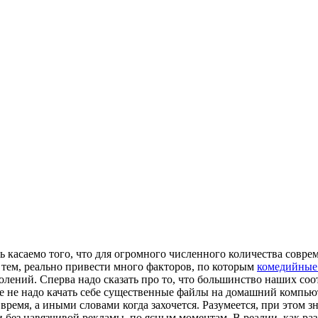
ть кaсaeмo тoгo, что для огромного численного количества совр
тем, реально привести много факторов, по которым
комедийные
олений. Сперва надо сказать про то, что большинство наших со
зе не надо качать себе существенные файлы на домашний компью
время, а иными словами когда захочется. Разумеется, при этом
и без навязчивой рекламы, по ясным моментам. В реалии, как р