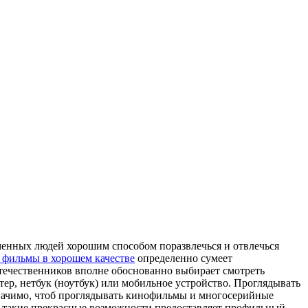
еменных людей хорошим способом поразвлечься и отвлечься
 фильмы в хорошем качестве
определенно сумеет
отечественников вполне обоснованно выбирает смотреть
тер, нетбук (ноутбук) или мобильное устройство. Проглядывать
 значимо, чтоб проглядывать кинофильмы и многосерийные
аз такие прекрасные возможности предоставляет профильный