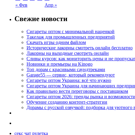
« Фев
Апр »
Свежие новости
Сигареты оптом с минимальной наценкой
Такелаж для промышленных предприятий
Скачать игры одним файлом
Исторические лакорны смотреть онлайн бесплатно
Лакорны на выходные смотреть онлайн
Сливы курсов: как мониторить цены и не пропуска
Новинки и премьеры на Kinogo
Топ дорам с красивыми саундтреками
Garage55 — сервис, который рекомендуют
Сигареты оптом Украина: всё что нужно
Сигареты оптом Украина для начинающих предпри
Как правильно вести переговоры с поставщиком
Сигареты оптом 2026: тренды рынка и возможност
Обучение созданию контент-стратегии
Дорамы с русской озвучкой: подборка для уютного 
секс чат рулетка