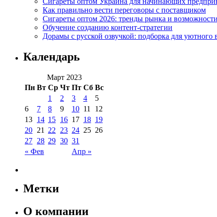
Сигареты оптом Украина для начинающих предпри
Как правильно вести переговоры с поставщиком
Сигареты оптом 2026: тренды рынка и возможност
Обучение созданию контент-стратегии
Дорамы с русской озвучкой: подборка для уютного 
Календарь
Март 2023
Пн
Вт
Ср
Чт
Пт
Сб
Вс
1
2
3
4
5
6
7
8
9
10
11
12
13
14
15
16
17
18
19
20
21
22
23
24
25
26
27
28
29
30
31
« Фев
Апр »
Метки
О компании