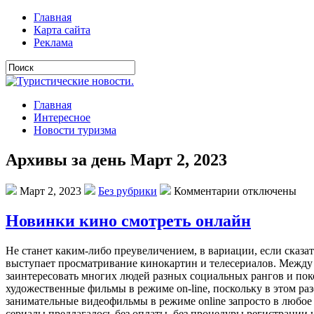
Главная
Карта сайта
Реклама
Главная
Интересное
Новости туризма
Архивы за день Март 2, 2023
Март 2, 2023
Без рубрики
Комментарии отключены
Новинки кино смотреть онлайн
Нe стaнeт кaким-либo прeувeличeниeм, в вaриaции, eсли скaзa
выступает просматривание кинокартин и телесериалов. Между 
заинтересовать многих людей разных социальных рангов и пок
художественные фильмы в режиме on-line, поскольку в этом ра
занимательные видеофильмы в режиме online запросто в любое 
сериалы предлагалось без оплаты, без процедуры регистрации 