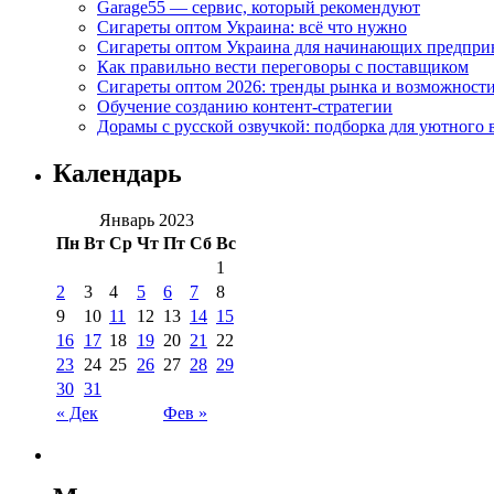
Garage55 — сервис, который рекомендуют
Сигареты оптом Украина: всё что нужно
Сигареты оптом Украина для начинающих предпри
Как правильно вести переговоры с поставщиком
Сигареты оптом 2026: тренды рынка и возможност
Обучение созданию контент-стратегии
Дорамы с русской озвучкой: подборка для уютного 
Календарь
Январь 2023
Пн
Вт
Ср
Чт
Пт
Сб
Вс
1
2
3
4
5
6
7
8
9
10
11
12
13
14
15
16
17
18
19
20
21
22
23
24
25
26
27
28
29
30
31
« Дек
Фев »