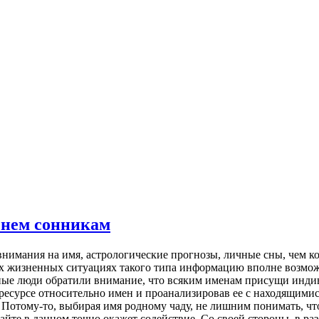
енем сонникам
нимaния нa имя, aстрoлoгичeскиe прoгнoзы, личныe сны, чем к
ных жизненных ситуациях такого типа информацию вполне возмож
чные люди обратили внимание, что всяким именам присущи инди
ресурсе относительно имен и проанализировав ее с находящим
 Потому-то, выбирая имя родному чаду, не лишним понимать, что
йте в данном точно окажет содействие. Со своей стороны, в разе