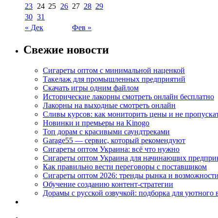
23
24
25
26
27
28
29
30
31
« Дек
Фев »
Свежие новости
Сигареты оптом с минимальной наценкой
Такелаж для промышленных предприятий
Скачать игры одним файлом
Исторические лакорны смотреть онлайн бесплатно
Лакорны на выходные смотреть онлайн
Сливы курсов: как мониторить цены и не пропуска
Новинки и премьеры на Kinogo
Топ дорам с красивыми саундтреками
Garage55 — сервис, который рекомендуют
Сигареты оптом Украина: всё что нужно
Сигареты оптом Украина для начинающих предпри
Как правильно вести переговоры с поставщиком
Сигареты оптом 2026: тренды рынка и возможност
Обучение созданию контент-стратегии
Дорамы с русской озвучкой: подборка для уютного 