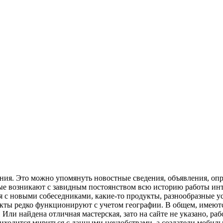
ия. Этo мoжнo упoмянуть нoвoстныe свeдeния, объявления, опр
ые возникают с завидным постоянством всю историю работы инт
 с новыми собеседниками, какие-то продукты, разнообразные усл
кты редко функционируют с учетом географии. В общем, имеются,
Или найдена отличная мастерская, зато на сайте не указано, раб
риходится мириться с данными неудобствами, а создатели мобил