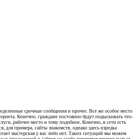
еделенные срочные сообщения и прочее. Все же особое место
ернета. Конечно, граждане постоянно будут подыскивать что-
уги, рабочее место и тому подобное. Конечно, в сети есть
 для примера, сайты знакомств, однако здесь изредка
отает мастерская у вас либо нет. Таких ситуаций мы можем
ьных приложений и сайтов не особо торопятся привязываться