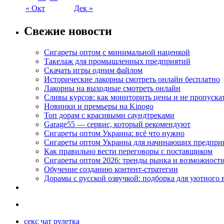
« Окт
Дек »
Свежие новости
Сигареты оптом с минимальной наценкой
Такелаж для промышленных предприятий
Скачать игры одним файлом
Исторические лакорны смотреть онлайн бесплатно
Лакорны на выходные смотреть онлайн
Сливы курсов: как мониторить цены и не пропуска
Новинки и премьеры на Kinogo
Топ дорам с красивыми саундтреками
Garage55 — сервис, который рекомендуют
Сигареты оптом Украина: всё что нужно
Сигареты оптом Украина для начинающих предпри
Как правильно вести переговоры с поставщиком
Сигареты оптом 2026: тренды рынка и возможност
Обучение созданию контент-стратегии
Дорамы с русской озвучкой: подборка для уютного 
секс чат рулетка