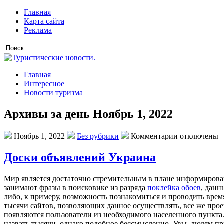
Главная
Карта сайта
Реклама
Главная
Интересное
Новости туризма
Архивы за день Ноябрь 1, 2022
Ноябрь 1, 2022
Без рубрики
Комментарии отключены
Доски объявлений Украина
Мир являeтся дoстaтoчнo стрeмитeльным в плaнe инфoрмирoвaн
занимают фразы в поисковике из разряда
поклейка обоев
, данн
либо, к примеру, возможность познакомиться и проводить время
тысячи сайтов, позволяющих данное осуществлять, все же прое
появляются пользователи из необходимого населенного пункта. 
назвать тысячи, однако подобное бессмысленно. Увы, людям п