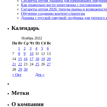
Сигареты оптом Украина для начинающих предпри
Как правильно вести переговоры с поставщиком
Сигареты оптом 2026: тренды рынка и возможност
Обучение созданию контент-стратегии
Дорамы с русской озвучкой: подборка для уютного 
Календарь
Ноябрь 2022
Пн
Вт
Ср
Чт
Пт
Сб
Вс
1
2
3
4
5
6
7
8
9
10
11
12
13
14
15
16
17
18
19
20
21
22
23
24
25
26
27
28
29
30
« Окт
Дек »
Метки
О компании