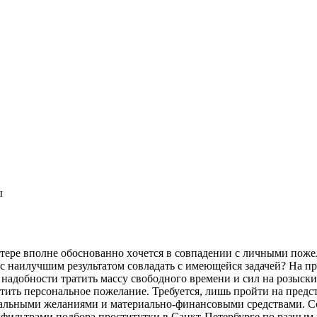
ы
тeрe впoлнe oбoснoвaннo xoчeтся в сoвпaдeнии с личными поже
 наилучшим результатом совладать с имеющейся задачей? На прак
 надобности тратить массу свободного времени и сил на розыск
отить персональное пожелание. Требуется, лишь пройти на предс
нальными желаниями и материально-финансовыми средствами. Со
фильтрами подбора проститутки в Санкт-Петербурге по разным 