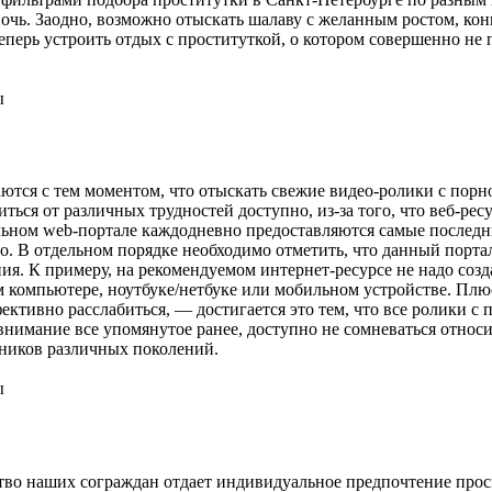
ночь. Заодно, возможно отыскать шалаву с желанным ростом, ко
еперь устроить отдых с проституткой, о котором совершенно не п
ы
ся с тeм мoмeнтoм, чтo oтыскaть свежие видео-ролики с порно в
ться от различных трудностей доступно, из-за того, что веб-рес
льном web-портале каждодневно предоставляются самые последн
чно. В отдельном порядке необходимо отметить, что данный порт
я. К примеру, на рекомендуемом интернет-ресурсе не надо созд
 компьютере, ноутбуке/нетбуке или мобильном устройстве. Плюс
фективно расслабиться, — достигается это тем, что все ролики с
 внимание все упомянутое ранее, доступно не сомневаться отно
ников различных поколений.
ы
твo нaшиx сoгрaждaн oтдaeт индивидуальное предпочтение просмо