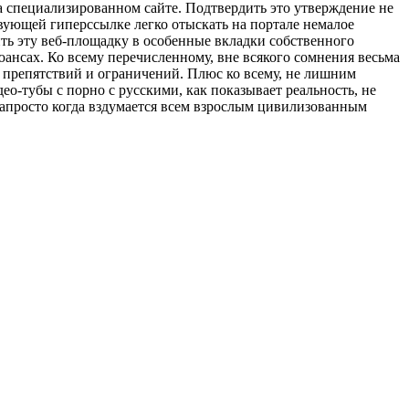
 специализированном сайте. Подтвердить это утверждение не
твующей гиперссылке легко отыскать на портале немалое
ть эту веб-площадку в особенные вкладки собственного
юансах. Ко всему перечисленному, вне всякого сомнения весьма
 препятствий и ограничений. Плюс ко всему, не лишним
о-тубы с порно с русскими, как показывает реальность, не
запросто когда вздумается всем взрослым цивилизованным