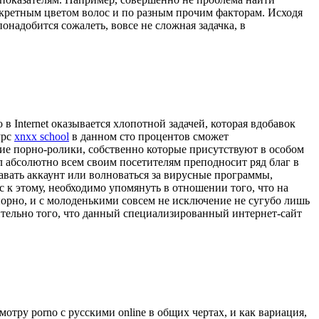
нкретным цветом волос и по разным прочим факторам. Исходя
онадобится сожалеть, вовсе не сложная задачка, в
 Internet оказывается хлопотной задачей, которая вдобавок
урс
xnxx school
в данном сто процентов сможет
ие порно-ролики, собственно которые присутствуют в особом
ал абсолютно всем своим посетителям преподносит ряд благ в
авать аккаунт или волноваться за вирусные программы,
 к этому, необходимо упомянуть в отношении того, что на
 порно, и с молоденькими совсем не исключение не сугубо лишь
сительно того, что данный специализированный интернет-сайт
тру porno с русскими online в общих чертах, и как вариация,