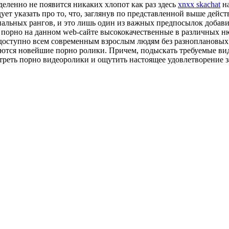
еделенно не появится никаких хлопот как раз здесь
xnxx skachat
на
ует указать про то, что, заглянув по представленной выше дейс
иальных рангов, и это лишь один из важных предпосылок добави
 с порно на данном web-сайте высококачественные в различных н
s доступно всем современным взрослым людям без разноплановых
ются новейшие порно ролики. Причем, подыскать требуемые виде
отреть порно видеоролики и ощутить настоящее удовлетворение 