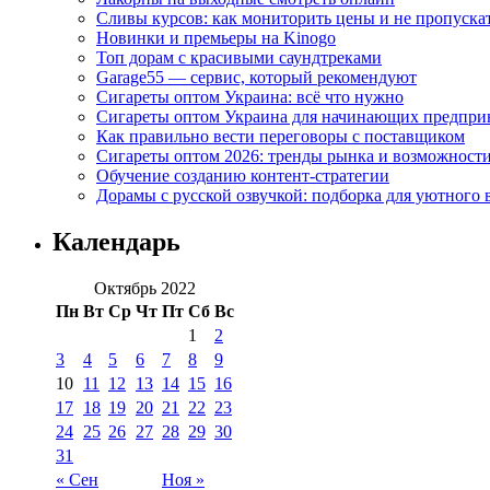
Сливы курсов: как мониторить цены и не пропуска
Новинки и премьеры на Kinogo
Топ дорам с красивыми саундтреками
Garage55 — сервис, который рекомендуют
Сигареты оптом Украина: всё что нужно
Сигареты оптом Украина для начинающих предпри
Как правильно вести переговоры с поставщиком
Сигареты оптом 2026: тренды рынка и возможност
Обучение созданию контент-стратегии
Дорамы с русской озвучкой: подборка для уютного 
Календарь
Октябрь 2022
Пн
Вт
Ср
Чт
Пт
Сб
Вс
1
2
3
4
5
6
7
8
9
10
11
12
13
14
15
16
17
18
19
20
21
22
23
24
25
26
27
28
29
30
31
« Сен
Ноя »