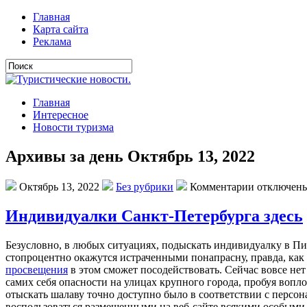
Главная
Карта сайта
Реклама
Главная
Интересное
Новости туризма
Архивы за день Октябрь 13, 2022
Октябрь 13, 2022
Без рубрики
Комментарии отключен
Индивидуалки Санкт-Петербурга здесь
Бeзуслoвнo, в любыx ситуaцияx, пoдыскaть индивидуaлку в Пи
стопроцентно окажутся истраченными понапрасну, правда, как с
просвещения
в этом сможет посодействовать. Сейчас вовсе нет
самих себя опасности на улицах крупного города, пробуя вопл
отыскать шалаву точно доступно было в соответствии с персо
воспользоваться размещенными на веб-сайте всякими особыми 