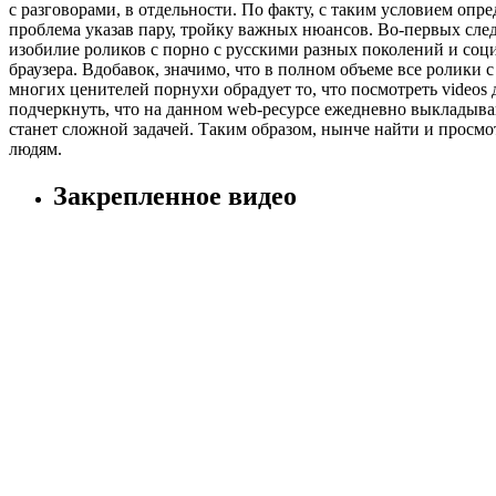
с разговорами, в отдельности. По факту, с таким условием опр
проблема указав пару, тройку важных нюансов. Во-первых след
изобилие роликов с порно с русскими разных поколений и соц
браузера. Вдобавок, значимо, что в полном объеме все ролики
многих ценителей порнухи обрадует то, что посмотреть video
подчеркнуть, что на данном web-ресурсе ежедневно выкладыва
станет сложной задачей. Таким образом, нынче найти и просм
людям.
Закрепленное видео