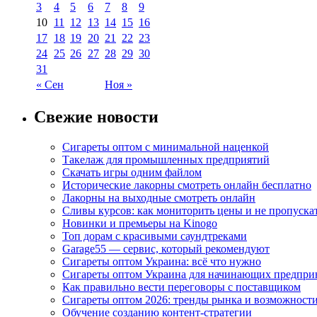
3
4
5
6
7
8
9
10
11
12
13
14
15
16
17
18
19
20
21
22
23
24
25
26
27
28
29
30
31
« Сен
Ноя »
Свежие новости
Сигареты оптом с минимальной наценкой
Такелаж для промышленных предприятий
Скачать игры одним файлом
Исторические лакорны смотреть онлайн бесплатно
Лакорны на выходные смотреть онлайн
Сливы курсов: как мониторить цены и не пропуска
Новинки и премьеры на Kinogo
Топ дорам с красивыми саундтреками
Garage55 — сервис, который рекомендуют
Сигареты оптом Украина: всё что нужно
Сигареты оптом Украина для начинающих предпри
Как правильно вести переговоры с поставщиком
Сигареты оптом 2026: тренды рынка и возможност
Обучение созданию контент-стратегии