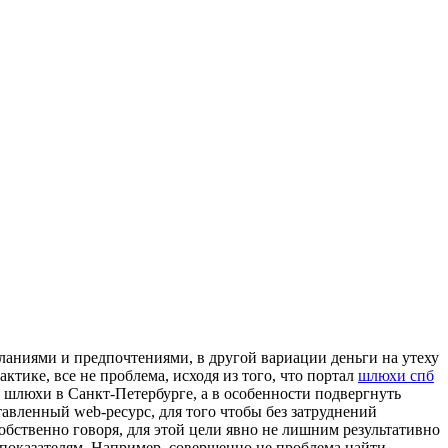
ланиями и предпочтениями, в другой вариации деньги на утеху
тике, все не проблема, исходя из того, что портал
шлюхи спб
и шлюхи в Санкт-Петербурге, а в особенности подвергнуть
тавленный web-ресурс, для того чтобы без затруднений
бственно говоря, для этой цели явно не лишним результативно
показателям. Например, совершенно не проблема найти