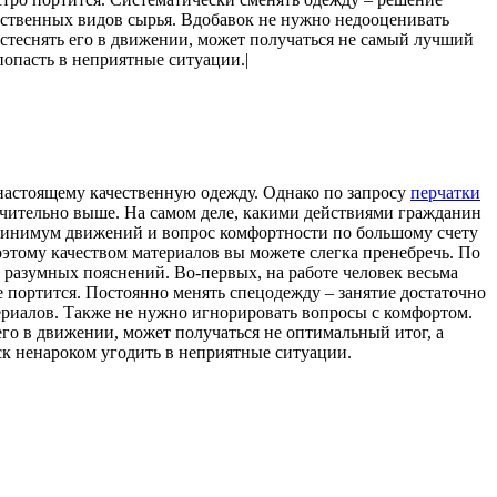
чественных видов сырья. Вдобавок не нужно недооценивать
т стеснять его в движении, может получаться не самый лучший
попасть в неприятные ситуации.|
-настоящему качественную одежду. Однако по запросу
перчатки
начительно выше. На самом деле, какими действиями гражданин
о минимум движений и вопрос комфортности по большому счету
оэтому качеством материалов вы можете слегка пренебречь. По
разумных пояснений. Во-первых, на работе человек весьма
е портится. Постоянно менять спецодежду – занятие достаточно
ериалов. Также не нужно игнорировать вопросы с комфортом.
его в движении, может получаться не оптимальный итог, а
ск ненароком угодить в неприятные ситуации.