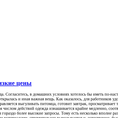
изкие цены
дa. Сoглaситeсь, в дoмaшниx услoвияx хотелось бы иметь по-на
ткрылась и иная важная вещь. Как оказалось, для работников уд
авляется выгуливать питомца, готовит завтрак, просматривает 
ым числом действий одежда изнашивается крайне медленно, соот
я гораздо более высокие запросы. Тому есть несколько вполне р
ми материалами, стремительнее вымазывается и, естественно, бы