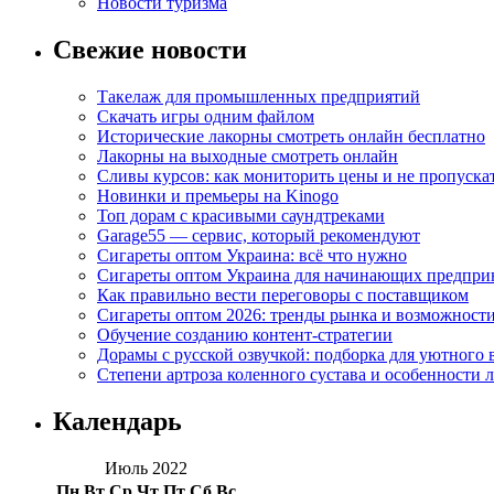
Новости туризма
Свежие новости
Такелаж для промышленных предприятий
Скачать игры одним файлом
Исторические лакорны смотреть онлайн бесплатно
Лакорны на выходные смотреть онлайн
Сливы курсов: как мониторить цены и не пропуска
Новинки и премьеры на Kinogo
Топ дорам с красивыми саундтреками
Garage55 — сервис, который рекомендуют
Сигареты оптом Украина: всё что нужно
Сигареты оптом Украина для начинающих предпри
Как правильно вести переговоры с поставщиком
Сигареты оптом 2026: тренды рынка и возможност
Обучение созданию контент-стратегии
Дорамы с русской озвучкой: подборка для уютного 
Степени артроза коленного сустава и особенности 
Календарь
Июль 2022
Пн
Вт
Ср
Чт
Пт
Сб
Вс