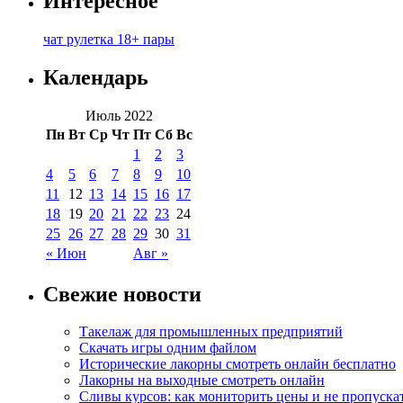
Интересное
чат рулетка 18+ пары
Календарь
Июль 2022
Пн
Вт
Ср
Чт
Пт
Сб
Вс
1
2
3
4
5
6
7
8
9
10
11
12
13
14
15
16
17
18
19
20
21
22
23
24
25
26
27
28
29
30
31
« Июн
Авг »
Свежие новости
Такелаж для промышленных предприятий
Скачать игры одним файлом
Исторические лакорны смотреть онлайн бесплатно
Лакорны на выходные смотреть онлайн
Сливы курсов: как мониторить цены и не пропуска