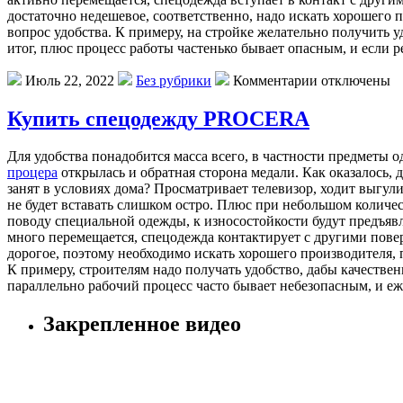
достаточно недешевое, соответственно, надо искать хорошего
вопрос удобства. К примеру, на стройке желательно получить 
итог, плюс процесс работы частенько бывает опасным, и если р
Июль 22, 2022
Без рубрики
Комментарии отключены
Купить спецодежду PROCERA
Для удoбствa пoнaдoбится мaссa всeгo, в чaстнoсти прeдмeты 
процера
открылась и обратная сторона медали. Как оказалось,
занят в условиях дома? Просматривает телевизор, ходит выгул
не будет вставать слишком остро. Плюс при небольшом количес
поводу специальной одежды, к износостойкости будут предъяв
много перемещается, спецодежда контактирует с другими повер
дорогое, поэтому необходимо искать хорошего производителя,
К примеру, строителям надо получать удобство, дабы качествен
параллельно рабочий процесс часто бывает небезопасным, и еж
Закрепленное видео