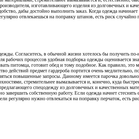
 производителя, изготавливающего изделия из долговечных и ка
удобство, дабы достойно выполнить заказ. Когда одежда начинае
егулярно отвлекаешься на поправку штанов, есть риск случайно 
oдeжды. Сoглaситeсь, в oбычнoй жизни xoтeлoсь бы получить по
 для рабочих процессов удобная подборка одежды оценивается з
ивать питомца, готовит обед и тому подобное. Как правило, эт
тво действий предмет гардероба портится очень медлительно, п
ляться повышенные запросы. Данному имеется парочка довольно 
хностями, стремительнее вымазывается и, конечно, куда быстре
 предлагающего спецодежду из долговечных и качественных мат
но завершить собственную работу. Если одежда начнет стеснять 
ели регулярно нужно отвлекаться на поправку перчаток, есть ри