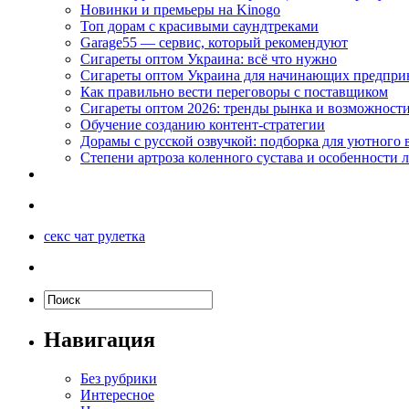
Новинки и премьеры на Kinogo
Топ дорам с красивыми саундтреками
Garage55 — сервис, который рекомендуют
Сигареты оптом Украина: всё что нужно
Сигареты оптом Украина для начинающих предпри
Как правильно вести переговоры с поставщиком
Сигареты оптом 2026: тренды рынка и возможност
Обучение созданию контент-стратегии
Дорамы с русской озвучкой: подборка для уютного 
Степени артроза коленного сустава и особенности 
секс чат рулетка
Навигация
Без рубрики
Интересное