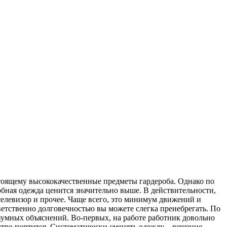
стоящему высококачественные предметы гардероба. Однако по
обная одежда ценится значительно выше. В действительности,
телевизор и прочее. Чаще всего, это минимум движений и
ветственно долговечностью вы можете слегка пренебрегать. По
азумных объяснений. Во-первых, на работе работник довольно
стро портится. Систематически сменять одежду – решение