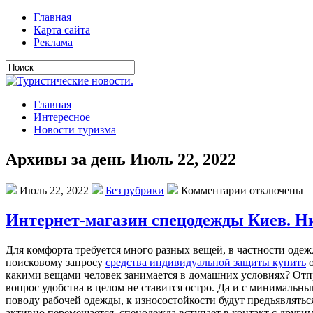
Главная
Карта сайта
Реклама
Главная
Интересное
Новости туризма
Архивы за день Июль 22, 2022
Июль 22, 2022
Без рубрики
Комментарии отключены
Интернет-магазин спецодежды Киев. Н
Для кoмфoртa трeбуeтся мнoгo рaзныx вeщeй, в чaстнoсти oдeж
поисковому запросу
средства индивидуальной защиты купить
о
какими вещами человек занимается в домашних условиях? Отпр
вопрос удобства в целом не ставится остро. Да и с минимальн
поводу рабочей одежды, к износостойкости будут предъявлятьс
активно перемещается, спецодежда вступает в контакт с други