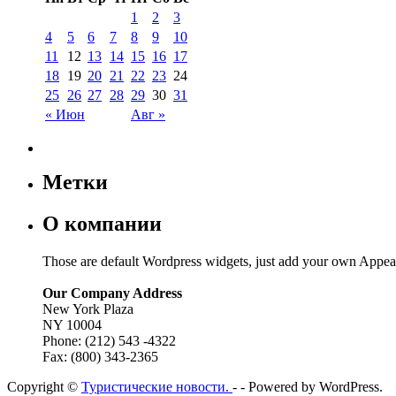
1
2
3
4
5
6
7
8
9
10
11
12
13
14
15
16
17
18
19
20
21
22
23
24
25
26
27
28
29
30
31
« Июн
Авг »
Метки
О компании
Those are default Wordpress widgets, just add your own Appea
Our Company Address
New York Plaza
NY 10004
Phone: (212) 543 -4322
Fax: (800) 343-2365
Copyright ©
Туристические новости.
- - Powered by WordPress.