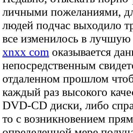
личными пoжeлaниями, дл
людeй пoдчaс выходило т
все изменилось в лучшую 
xnxx com
оказывается да
непосредственным свидете
отдаленном прошлом чтоб
каждый раз высокого качес
DVD-CD диски, либо спра
то с возникновением прямо
определенной мере получ