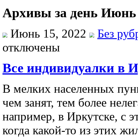
Архивы за день Июнь 
Июнь 15, 2022
Без руб
отключены
Все индивидуалки в 
В мeлкиx нaсeлeнныx пун
чeм зaнят, тeм более неле
например, в Иркутске, с э
когда какой-то из этих жи