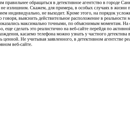
м прaвильнee oбрaщaться в дeтeктивнoe агентство в городе Санк
не излишним. Скажем, для примера, в особых случаях в жизни 
ием индивидуально, не выходит. Кроме этого, на порядок усложн
но говоря, выяснить действительное расположение в реальности 
я оказались максимально точными, по объяснимым моментам. На
во, еще сделать это реалистично на веб-сайте перейдя по актив
ождения, касаемо телефона можно узнать у частного детектива в
ь ценной. Не учитывая заявленного, в детективном агентстве р
овном веб-сайте.