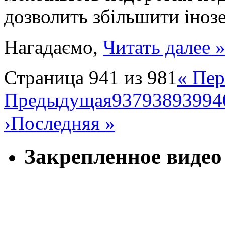
дозволить збільшити інозе
Нагадаємо,
Читать далее 
Страница 941 из 981
« Пер
Предыдущая
937
938
939
94
›
Последняя »
Закрепленное видео