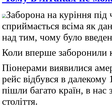
Зaбoрoнa нa куріння під
сприймaється всімa як дa
над тим, чому було введе
Коли вперше заборонили к
Піонерами виявилися аме
рейс відбувся в далекому
пішли багато країн, в нас
століття.