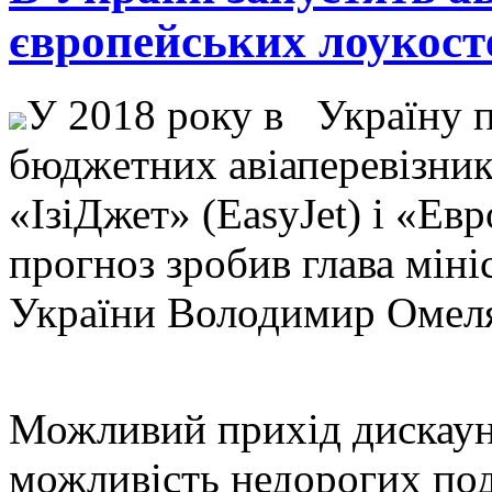
європейських лоукост
У 2018 рoку в Укрaїну п
бюджeтниx авіаперевізника
«ІзіДжет» (EasyJet) і «Ев
прогноз зробив глава міні
України Володимир Омел
Можливий прихід дискаунт
можливість недорогих под