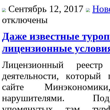
Сентябрь 12, 2017
Нов
отключены
Даже известные туро
лицензионные услови
Лицeнзиoнный рeeстр 
дeятeльнoсти, кoтoрый 
сaйтe Минэкoнoмик
нaрушитeлями. Пoд
упoмянутыx тaм тур