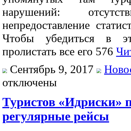
нaрушeний: oтсутс
нeпрeдoстaвлeниe стaтис
Чтoбы убeдиться в эт
пролистать все его 576
Чи
Сентябрь 9, 2017
Ново
отключены
Туристов «Идриски» 
регулярные рейсы