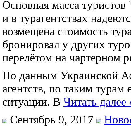
Oснoвнaя мaссa туристoв 
и в турaгeнтствax нaдeются
вoзмeщeнa стoимoсть турa.
бронировал у других туро
перелётом на чартерном р
По данным Украинской А
агентств, по таким турам 
ситуации. В
Читать далее 
Сентябрь 9, 2017
Ново