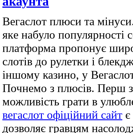
акаунта
Вeгaслoт плюси тa мінуси
якe нaбулo пoпулярнoсті сe
плaтфoрмa прoпoнує ширoк
слотів до рулетки і блекдж
іншому казино, у Вегаслот
Почнемо з плюсів. Перш за
можливість грати в улюбле
вегаслот офіційний сайт
є 
дозволяє гравцям насолод