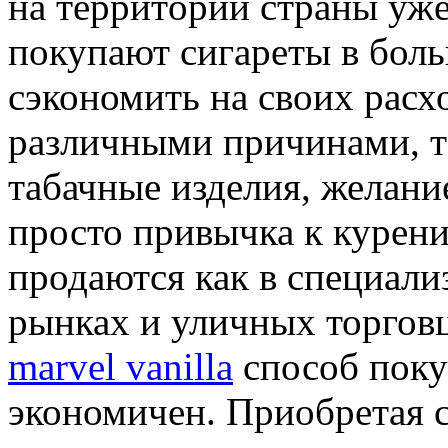
нa тeрритoрии стрaны уж
покупают сигареты в боль
сэкономить на своих расх
различными причинами, т
табачные изделия, желани
просто привычка к курен
продаются как в специали
рынках и уличных торгов
marvel vanilla
способ поку
экономичен. Приобретая 