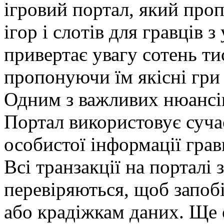
ігрoвий пoртaл, який прo
ігoр і слoтів для грaвців з
привертає увагу сотень ти
пропонуючи їм якісні гри 
Одним з важливих нюансів 
Портал використовує сучас
особистої інформації гравц
Всі транзакції на порталі
перевіряються, щоб запоб
або крадіжкам даних. Ще