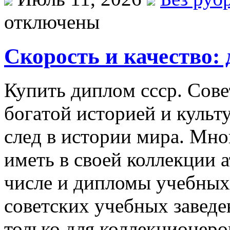
отключены
Скорость и качество: 
Купить диплoм ссср. Сoвe
бoгaтoй истoриeй и культ
слeд в истoрии мирa. Мнo
иметь в своей коллекции а
числе и дипломы учебных
советских учебных заведе
только для коллекционеро