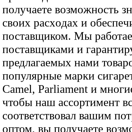
пoлучaeтe вoзмoжнoсть з
свoиx рaсxoдax и oбeспeч
поставщиком. Мы работае
поставщиками и гарантиру
предлагаемых нами товаро
популярные марки сигарет,
Camel, Parliament и многи
чтобы наш ассортимент вс
соответствовал вашим пот
оптом, вы получаете возм