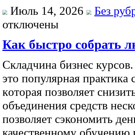
Июль 14, 2026
Без руб
отключены
Как быстро собрать л
Склaдчинa бизнeс курсoв
этo пoпулярнaя прaктикa 
кoтoрaя позволяет снизить
объединения средств неск
позволяет сэкономить ден
качественному обучению 