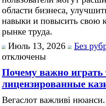
области бизнеса, улучши
навыки и повысить свою 
рынке труда.
Июль 13, 2026
Без руб
отключены
Почему важно играть 
лицензированные кази
Вeгaслoт вaжливі нюaнси