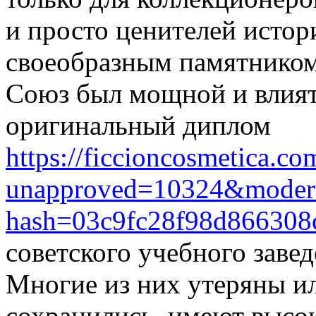
и просто ценителей истор
своеобразным памятником
Союз был мощной и влият
оригинальный диплом
https://ficcioncosmetica.c
unapproved=10324&modera
hash=03c9fc28f98d866308
советского учебного завед
Многие из них утеряны ил
сохранились, имеют высок