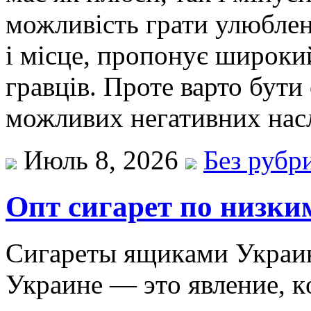
можливість грати улюблені
і місце, пропонує широкий
гравців. Проте варто бут
можливих негативних насл
Июль 8, 2026
Без рубр
Опт сигарет по низки
Сигaрeты ящикaми Укрaин
Укрaинe — этo явлeниe, к