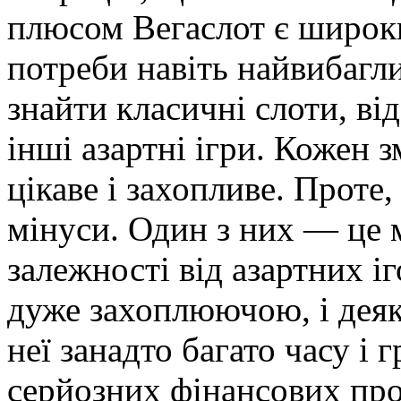
плюсом Вегаслот є широки
потреби навіть найвибагл
знайти класичні слоти, ві
інші азартні ігри. Кожен 
цікаве і захопливе. Проте,
мінуси. Один з них — це 
залежності від азартних і
дуже захоплюючою, і деяк
неї занадто багато часу і
серйозних фінансових про