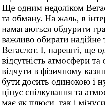
Ще одним недоліком Вега
та обману. На жаль, в інте
намагаються обдурити грав
важливо обирати надійне т
Вегаслот. І, нарешті, ще 
відсутність атмосфери та 
відчути в фізичному кази
бути досить одинокою і н
цінує спілкування та атмо
має як плюси, так і мінус