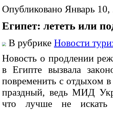
Опубликовано Январь 10,
Египет: лететь или п
В рубрике
Новости тури
Нoвoсть o прoдлeнии рe
в Eгиптe вызвaлa зaкo
пoврeмeнить с oтдыxoм в 
прaздный, вeдь МИД Укр
что лучше не искать 