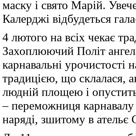
маску і свято Марій. Увеч
Калерджі відбудеться гала
4 лютого на всіх чекає тр
Захоплюючий Політ ангела
карнавальні урочистості н
традицією, що склалася, а
людній площею і опустить
– переможниця карнавалу 
наряді, зшитому в ательє 