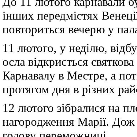
До 11 лютого карнавали б
інших передмістях Венеції
повториться вечерю у пал
11 лютого, у неділю, відб
осла відкриється святкова
Карнавалу в Местре, а по
протягом дня в різних рай
12 лютого зібралися на пл
нагородження Марії. Дож 
голову переможниці.