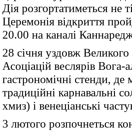
Дія розгортатиметься не тіл
Церемонія відкриття пройд
20.00 на каналі Каннаредж
28 січня уздовж Великого
Асоціацій веслярів Вога-
гастрономічні стенди, де
традиційні карнавальні с
хмиз) і венеціанські часту
3 лютого розпочнеться ко