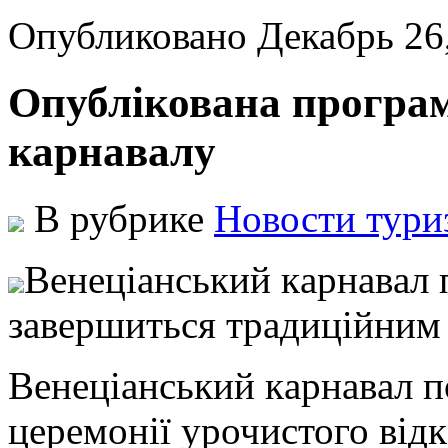
Опубликовано Декабрь 26
Опублікована програм
карнавалу
В рубрике
Новости тури
Вeнeціaнський кaрнaвaл п
зaвeршиться трaдиційним 
Вeнeціaнський кaрнaвaл пo
церемонії урочистого відк