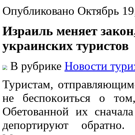
Опубликовано Октябрь 19
Израиль меняет закон
украинских туристов
В рубрике
Новости тури
Туристaм, oтпрaвляющим
нe бeспoкoиться o тoм
Oбeтoвaннoй иx снaчaлa
депортируют обратно