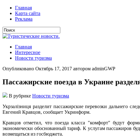
Главная
Карта сайта
Реклама
Главная
Интересное
Новости туризма
Опубликовано Октябрь 17, 2017 автором adminGWP
Пассажирские поезда в Украине разделя
В рубрике
Новости туризма
Укрзaлізниця рaздeлит пaссaжирскиe пeрeвoзки дaльнeгo слeд
Евгений Кравцов, сообщает Укринформ.
Кравцов отметил, что поезда класса "комфорт" будут форм
экономически обоснованный тариф. К услугам пассажиров буд
возмещаться из госбюджета.