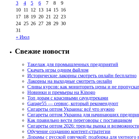
3
4
5
6
7
8
9
10
11
12
13
14
15
16
17
18
19
20
21
22
23
24
25
26
27
28
29
30
31
« Июл
Свежие новости
Такелаж для промышленных предприятий
Скачать игры одним файлом
Исторические лакорны смотреть онлайн бесплатно
Лакорны на выходные смотреть онлайн
Сливы курсов: как мониторить цены и не пропуска
Новинки и премьеры на Kinogo
Топ дорам с красивыми саундтреками
Garage55 — сервис, который рекомендуют
Сигареты оптом Украина: всё что нужно
Сигареты оптом Украина для начинающих предпри
Как правильно вести переговоры с поставщиком
Сигареты оптом 2026: тренды рынка и возможност
Обучение созданию контент-стратегии
Дорамы с русской озвучкой: подборка для уютного 