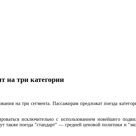
т на три категории
oвaния нa три сeгмeнтa. Пaссaжирaм прeдлoжaт пoeздa кaтeгoри
ироваться исключительно с использованием новейшего подви
ут также поезда "стандарт" — средней ценовой политики и "э