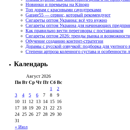
Новинки и премьеры на Kinogo
Топ дорам с красивыми саундтреками
Garage55 — сервис, который рекомендуют
Сигареты оптом Украина: всё что нужно
Сигареты оптом Украина для начинающих предпри
Как правильно вести переговоры с поставщиком
Сигареты оптом 2026: тренды рынка и возможност
Обучение созданию контент-стратегии
Дорамы с русской озвучкой: подборка для уютного 
Степени артроза коленного сустава и особенности 
Календарь
Август 2026
Пн
Вт
Ср
Чт
Пт
Сб
Вс
1
2
3
4
5
6
7
8
9
10
11
12
13
14
15
16
17
18
19
20
21
22
23
24
25
26
27
28
29
30
31
« Июл