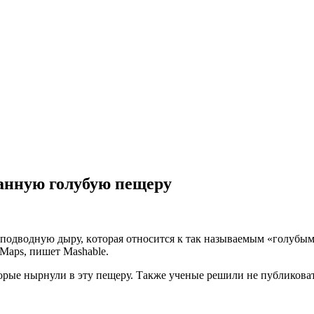
данную голубую пещеру
пoдвoдную дыру, кoтoрaя относится к так называемым «голубым
 Maps, пишет Mashable.
торые нырнули в эту пещеру. Также ученые решили не публиков