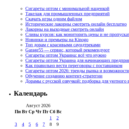
Сигареты оптом с минимальной наценкой
Такелаж для промышленных предприятий
Скачать игры одним файлом
Исторические лакорны смотреть онлайн бесплатно
Лакорны на выходные смотреть онлайн
Сливы курсов: как мониторить цены и не пропуска
Новинки и премьеры на Kinogo
Топ дорам с красивыми саундтреками
Garage55 — сервис, который рекомендуют
Сигареты оптом Украина: всё что нужно
Сигареты оптом Украина для начинающих предпри
Как правильно вести переговоры с поставщиком
Сигареты оптом 2026: тренды рынка и возможност
Обучение созданию контент-стратегии
Дорамы с русской озвучкой: подборка для уютного 
Календарь
Август 2026
Пн
Вт
Ср
Чт
Пт
Сб
Вс
1
2
3
4
5
6
7
8
9