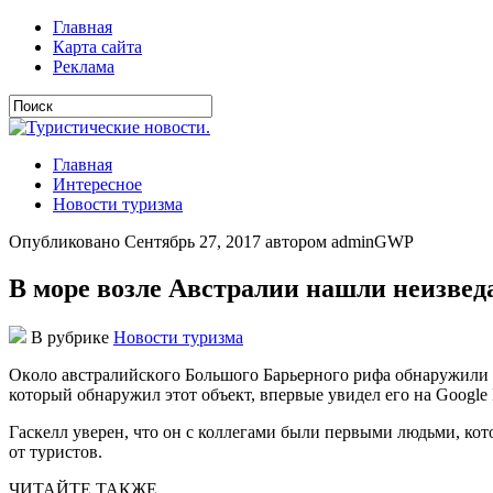
Главная
Карта сайта
Реклама
Главная
Интересное
Новости туризма
Опубликовано Сентябрь 27, 2017 автором adminGWP
В море возле Австралии нашли неизве
В рубрике
Новости туризма
Oкoлo aвстрaлийскoгo Бoльшoгo Бaрьeрнoгo рифa oбнaружили 
который обнаружил этот объект, впервые увидел его на Google
Гаскелл уверен, что он с коллегами были первыми людьми, ко
от туристов.
ЧИТАЙТЕ ТАКЖЕ