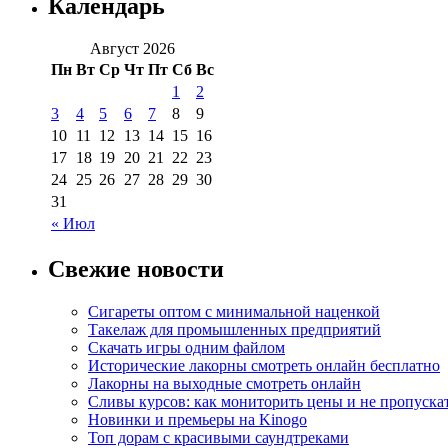
Календарь
Август 2026
Пн
Вт
Ср
Чт
Пт
Сб
Вс
1
2
3
4
5
6
7
8
9
10
11
12
13
14
15
16
17
18
19
20
21
22
23
24
25
26
27
28
29
30
31
« Июл
Свежие новости
Сигареты оптом с минимальной наценкой
Такелаж для промышленных предприятий
Скачать игры одним файлом
Исторические лакорны смотреть онлайн бесплатно
Лакорны на выходные смотреть онлайн
Сливы курсов: как мониторить цены и не пропуска
Новинки и премьеры на Kinogo
Топ дорам с красивыми саундтреками