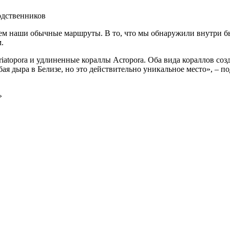
родственников
ем наши обычные маршруты. В то, что мы обнаружили внутри был
.
iatopora и удлиненные кораллы Acropora. Оба вида кораллов соз
бая дыра в Белизе, но это действительно уникальное место», – п
»