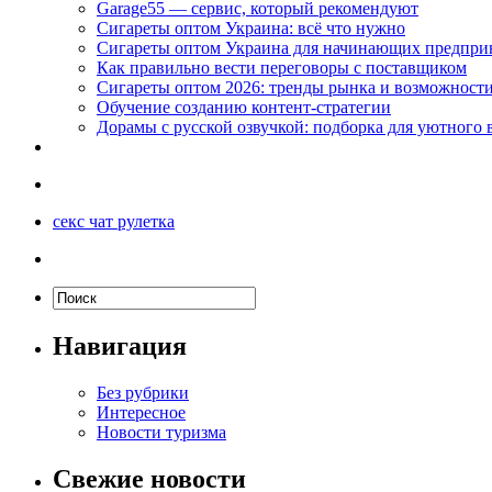
Garage55 — сервис, который рекомендуют
Сигареты оптом Украина: всё что нужно
Сигареты оптом Украина для начинающих предпри
Как правильно вести переговоры с поставщиком
Сигареты оптом 2026: тренды рынка и возможност
Обучение созданию контент-стратегии
Дорамы с русской озвучкой: подборка для уютного 
секс чат рулетка
Навигация
Без рубрики
Интересное
Новости туризма
Свежие новости