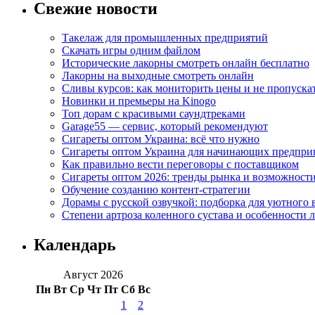
Свежие новости
Такелаж для промышленных предприятий
Скачать игры одним файлом
Исторические лакорны смотреть онлайн бесплатно
Лакорны на выходные смотреть онлайн
Сливы курсов: как мониторить цены и не пропуска
Новинки и премьеры на Kinogo
Топ дорам с красивыми саундтреками
Garage55 — сервис, который рекомендуют
Сигареты оптом Украина: всё что нужно
Сигареты оптом Украина для начинающих предпри
Как правильно вести переговоры с поставщиком
Сигареты оптом 2026: тренды рынка и возможност
Обучение созданию контент-стратегии
Дорамы с русской озвучкой: подборка для уютного 
Степени артроза коленного сустава и особенности 
Календарь
Август 2026
Пн
Вт
Ср
Чт
Пт
Сб
Вс
1
2