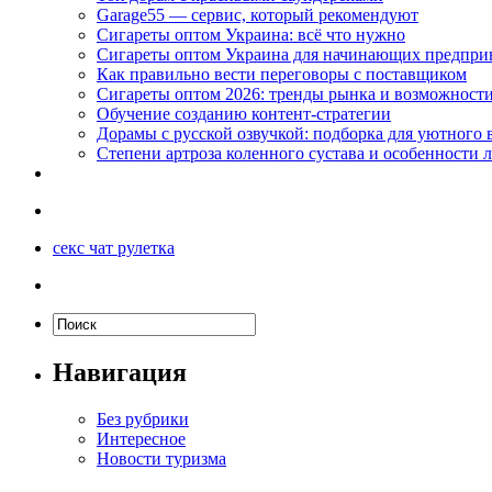
Garage55 — сервис, который рекомендуют
Сигареты оптом Украина: всё что нужно
Сигареты оптом Украина для начинающих предпри
Как правильно вести переговоры с поставщиком
Сигареты оптом 2026: тренды рынка и возможност
Обучение созданию контент-стратегии
Дорамы с русской озвучкой: подборка для уютного 
Степени артроза коленного сустава и особенности 
секс чат рулетка
Навигация
Без рубрики
Интересное
Новости туризма