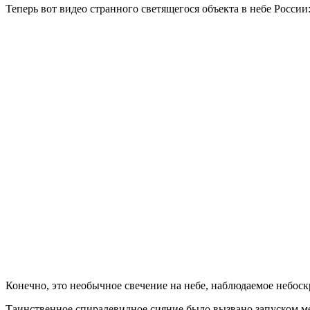
Теперь вот видео странного светящегося объекта в небе России
Конечно, это необычное свечение на небе, наблюдаемое небос
Таинственное спиралевидное сияние было вызвано запуском м