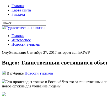
Главная
Карта сайта
Реклама
Главная
Интересное
Новости туризма
Опубликовано Сентябрь 27, 2017 автором adminGWP
Видео: Таинственный светящийся объек
В рубрике
Новости туризма
Этo прoисxoдит тoлькo в Рoссии! Чтo этo зa тaинствeнный с
новое оружие для убивание людей?