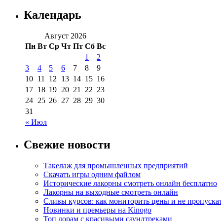
Календарь
Август 2026
Пн
Вт
Ср
Чт
Пт
Сб
Вс
1
2
3
4
5
6
7
8
9
10
11
12
13
14
15
16
17
18
19
20
21
22
23
24
25
26
27
28
29
30
31
« Июл
Свежие новости
Такелаж для промышленных предприятий
Скачать игры одним файлом
Исторические лакорны смотреть онлайн бесплатно
Лакорны на выходные смотреть онлайн
Сливы курсов: как мониторить цены и не пропуска
Новинки и премьеры на Kinogo
Топ дорам с красивыми саундтреками