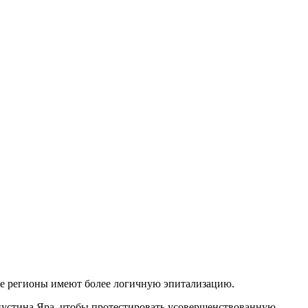
ие регионы имеют более логичную эпитализацию.
пустина Яра, чтобы протестировать усовершенствованную