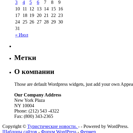
3
4
5
6
7
8
9
10
11
12
13
14
15
16
17
18
19
20
21
22
23
24
25
26
27
28
29
30
31
« Июл
Метки
О компании
Those are default Wordpress widgets, just add your own Appea
Our Company Address
New York Plaza
NY 10004
Phone: (212) 543 -4322
Fax: (800) 343-2365
Copyright ©
Туристические новости.
- - Powered by WordPress.
Шаблоны сайтов
-
Форум WordPress
-
Фермер