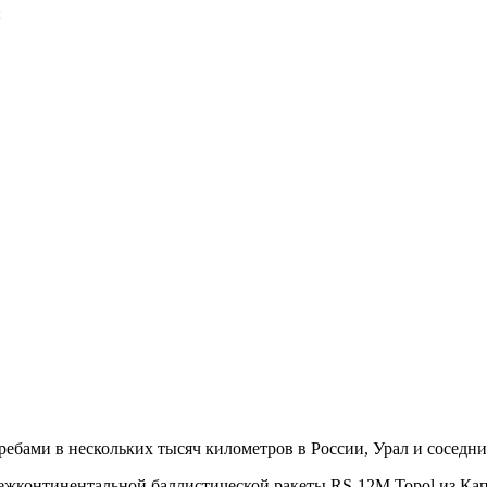
:
кребами в нескольких тысяч
километров в России, Урал и соседн
ежконтинентальной баллистической ракеты RS-12M Topol из Ка