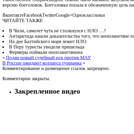
версию боеголовок. Боеголовка попала в обозначенную цель н
ВконтактеFacebookTwitterGoogle+Одноклассники
ЧИТАЙТЕ ТАКЖЕ
В Чили, самолет чуть не столкнулся с НЛО …?
Антарктида нашли доказательства того, что инопланетяне 
На дне Балтийского моря лежит НЛО
В Перу туристы увидели пришельца
Фермеры поймали инопланетянина
«
Подан новый судебный иск против МАУ
В России ожидают коллапса туррынка
»
Комментирование и размещение ссылок запрещено.
Комментарии закрыты.
Закрепленное видео