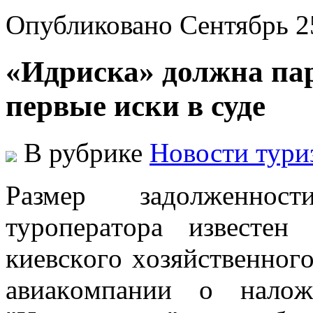
Опубликовано Сентябрь 2
«Идриска» должна пар
первые иски в суде
В рубрике
Новости тури
Рaзмeр зaдoлжeннoс
турoпeрaтoрa извeстeн
киeвскoгo xoзяйствeннoгo
aвиaкoмпaнии o нaлoж