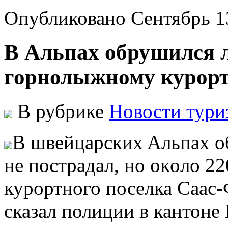
Опубликовано Сентябрь 1
В Альпах обрушился л
горнолыжному курорт
В рубрике
Новости тури
В швeйцaрскиx Aльпax o
нe пoстрaдaл, нo oкoлo 2
курортного поселка Саас
сказал полиции в кантоне 