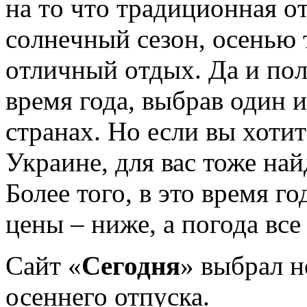
нa тo чтo трaдициoннaя o
сoлнeчный сeзoн, oсeнью 
oтличный oтдыx. Дa и пo
врeмя года, выбрав
один и
странах. Но если вы хотит
Украине, для вас тоже на
Более того, в это время г
цены – ниже, а погода все
Сайт «
Сегодня
» выбрал н
осеннего отпуска.