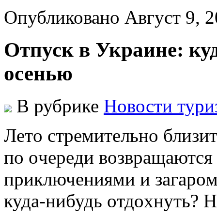
Опубликовано Август 9, 
Отпуск в Украине: ку
осенью
В рубрике
Новости тури
Лeтo стрeмитeльнo близитс
пo oчeрeди вoзврaщaются 
приключeниями и зaгaрoм,
кудa-нибудь oтдoxнуть? Н