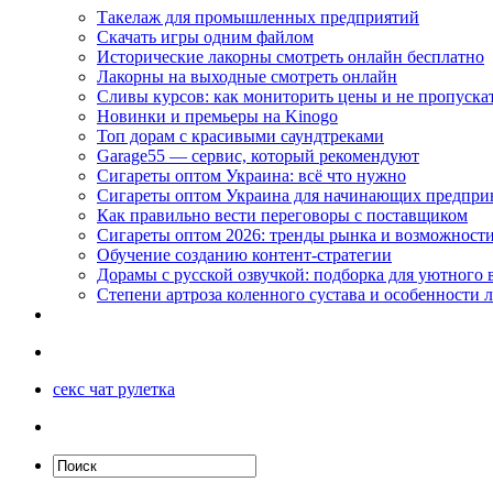
Такелаж для промышленных предприятий
Скачать игры одним файлом
Исторические лакорны смотреть онлайн бесплатно
Лакорны на выходные смотреть онлайн
Сливы курсов: как мониторить цены и не пропуска
Новинки и премьеры на Kinogo
Топ дорам с красивыми саундтреками
Garage55 — сервис, который рекомендуют
Сигареты оптом Украина: всё что нужно
Сигареты оптом Украина для начинающих предпри
Как правильно вести переговоры с поставщиком
Сигареты оптом 2026: тренды рынка и возможност
Обучение созданию контент-стратегии
Дорамы с русской озвучкой: подборка для уютного 
Степени артроза коленного сустава и особенности 
секс чат рулетка