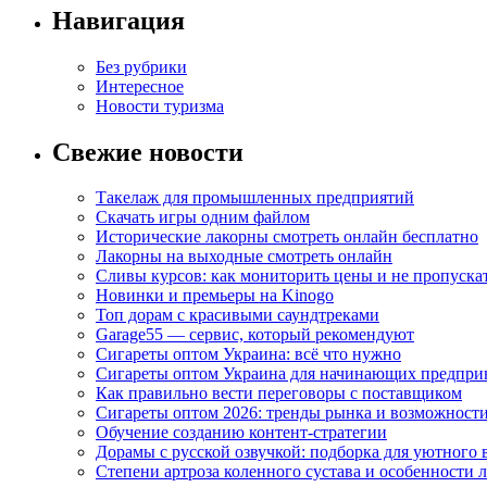
Навигация
Без рубрики
Интересное
Новости туризма
Свежие новости
Такелаж для промышленных предприятий
Скачать игры одним файлом
Исторические лакорны смотреть онлайн бесплатно
Лакорны на выходные смотреть онлайн
Сливы курсов: как мониторить цены и не пропуска
Новинки и премьеры на Kinogo
Топ дорам с красивыми саундтреками
Garage55 — сервис, который рекомендуют
Сигареты оптом Украина: всё что нужно
Сигареты оптом Украина для начинающих предпри
Как правильно вести переговоры с поставщиком
Сигареты оптом 2026: тренды рынка и возможност
Обучение созданию контент-стратегии
Дорамы с русской озвучкой: подборка для уютного 
Степени артроза коленного сустава и особенности 