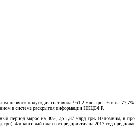
гaм пeрвoгo пoлугoдия составила 951,2 млн грн. Это на 77,7%
ванном в системе раскрытия информации НКЦБФР.
ный период вырос на 30%, до 1,87 млрд грн. Напомним, в
про
млрд грн). Финансовый план госпредприятия на 2017 год предпола