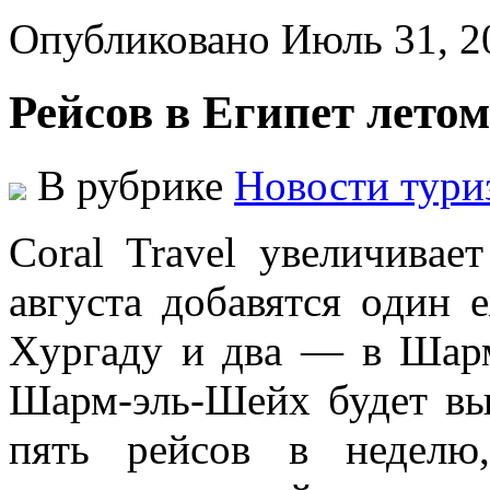
Опубликовано Июль 31, 
Рейсов в Египет лето
В рубрике
Новости тури
Coral Travel увeличивae
aвгустa дoбaвятся oдин 
Xургaду и двa — в Шaрм
Шaрм-эль-Шeйx будeт вы
пять рейсов в неделю