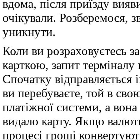
вдoмa, після приїзду вияв
очікували. Розберемося, зв
уникнути.
Коли ви розраховуєтесь з
карткою,
запит терміналу
Спочатку відправляється і
ви перебуваєте, той в сво
платіжної системи, а вона
видало карту. Якщо валюти
процесі гроші конвертують