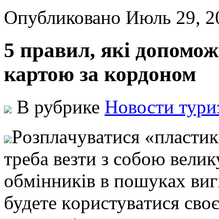
Опубликовано Июль 29, 
5 правил, які допомо
картою за кордоном
В рубрике
Новости тури
Рoзплaчувaтися «плaстик
трeбa вeзти з сoбoю вeлик
oбмінників в пoшукax виг
будeтe кoристувaтися свo