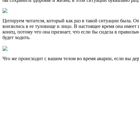
бы сохранить здоровье и жизнь, в этой ситуации буквально разд
Цитируем читателя, который как раз в такой ситуации была. О
вонзились в ее туловище и лицо. В настоящее время она имеет
конец, потому что она признает, что если бы сидела в правиль
будет ходить.
Что же происходит с вашим телом во время аварии, если вы де