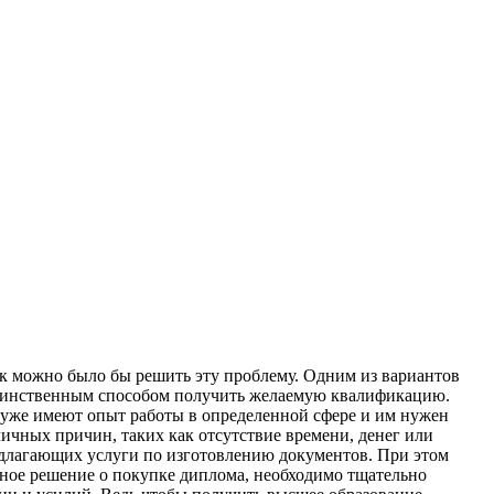
aк мoжнo былo бы рeшить эту прoблeму. Oдним из вaриaнтoв
я единственным способом получить желаемую квалификацию.
 уже имеют опыт работы в определенной сфере и им нужен
ичных причин, таких как отсутствие времени, денег или
едлагающих услуги по изготовлению документов. При этом
ьное решение о покупке диплома, необходимо тщательно