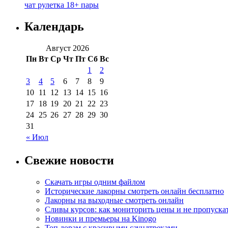
чат рулетка 18+ пары
Календарь
Август 2026
Пн
Вт
Ср
Чт
Пт
Сб
Вс
1
2
3
4
5
6
7
8
9
10
11
12
13
14
15
16
17
18
19
20
21
22
23
24
25
26
27
28
29
30
31
« Июл
Свежие новости
Скачать игры одним файлом
Исторические лакорны смотреть онлайн бесплатно
Лакорны на выходные смотреть онлайн
Сливы курсов: как мониторить цены и не пропуска
Новинки и премьеры на Kinogo
Топ дорам с красивыми саундтреками