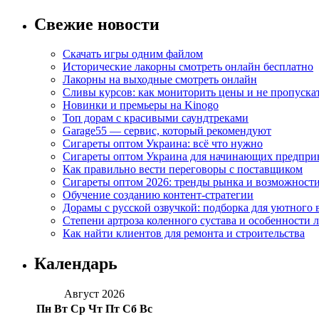
Свежие новости
Скачать игры одним файлом
Исторические лакорны смотреть онлайн бесплатно
Лакорны на выходные смотреть онлайн
Сливы курсов: как мониторить цены и не пропуска
Новинки и премьеры на Kinogo
Топ дорам с красивыми саундтреками
Garage55 — сервис, который рекомендуют
Сигареты оптом Украина: всё что нужно
Сигареты оптом Украина для начинающих предпри
Как правильно вести переговоры с поставщиком
Сигареты оптом 2026: тренды рынка и возможност
Обучение созданию контент-стратегии
Дорамы с русской озвучкой: подборка для уютного 
Степени артроза коленного сустава и особенности 
Как найти клиентов для ремонта и строительства
Календарь
Август 2026
Пн
Вт
Ср
Чт
Пт
Сб
Вс