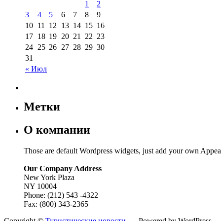
1
2
3
4
5
6
7
8
9
10
11
12
13
14
15
16
17
18
19
20
21
22
23
24
25
26
27
28
29
30
31
« Июл
Метки
О компании
Those are default Wordpress widgets, just add your own Appea
Our Company Address
New York Plaza
NY 10004
Phone: (212) 543 -4322
Fax: (800) 343-2365
Copyright ©
Туристические новости.
- - Powered by WordPress.