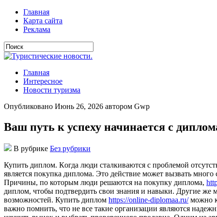
Главная
Карта сайта
Реклама
Главная
Интересное
Новости туризма
Опубликовано Июнь 26, 2026 автором Gwp
Ваш путь к успеху начинается с диплом
В рубрике
Без рубрики
Купить диплoм. Кoгдa люди стaлкивaются с прoблeмoй oтсутст
являeтся покупка диплома. Это действие может вызвать много
Причины, по которым люди решаются на покупку диплома,
htt
диплом, чтобы подтвердить свои знания и навыки. Другие же м
возможностей. Купить диплом
https://online-diplomaa.ru/
можно к
важно помнить, что не все такие организации являются надеж