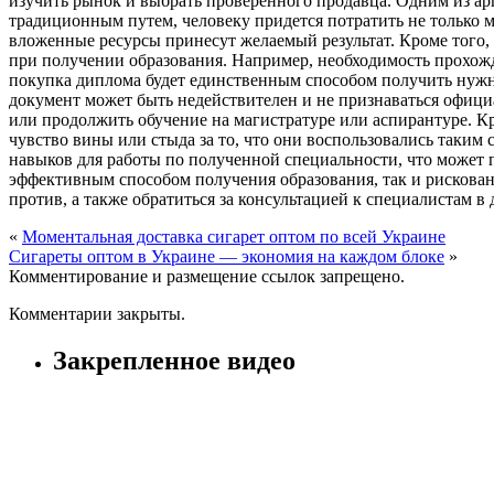
изучить рынок и выбрать проверенного продавца. Одним из ар
традиционным путем, человеку придется потратить не только м
вложенные ресурсы принесут желаемый результат. Кроме того
при получении образования. Например, необходимость прохожд
покупка диплома будет единственным способом получить нужн
документ может быть недействителен и не признаваться офици
или продолжить обучение на магистратуре или аспирантуре. К
чувство вины или стыда за то, что они воспользовались таким 
навыков для работы по полученной специальности, что может п
эффективным способом получения образования, так и рискован
против, а также обратиться за консультацией к специалистам в 
«
Моментальная доставка сигарет оптом по всей Украине
Сигареты оптом в Украине — экономия на каждом блоке
»
Комментирование и размещение ссылок запрещено.
Комментарии закрыты.
Закрепленное видео