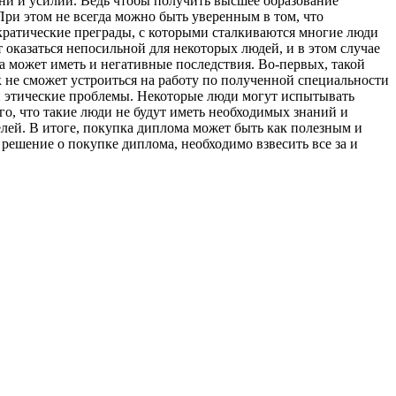
ни и усилий. Ведь чтобы получить высшее образование
При этом не всегда можно быть уверенным в том, что
кратические преграды, с которыми сталкиваются многие люди
оказаться непосильной для некоторых людей, и в этом случае
 может иметь и негативные последствия. Во-первых, такой
 не сможет устроиться на работу по полученной специальности
 и этические проблемы. Некоторые люди могут испытывать
го, что такие люди не будут иметь необходимых знаний и
елей. В итоге, покупка диплома может быть как полезным и
решение о покупке диплома, необходимо взвесить все за и