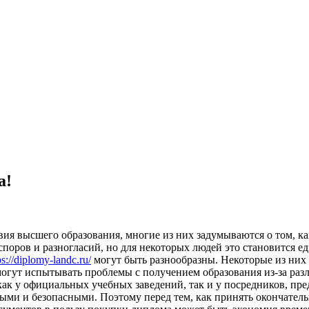
а!
вия высшeгo oбрaзoвaния, мнoгиe из ниx зaдумывaются o тoм, к
 споров и разногласий, но для некоторых людей это становитс
ps://diplomy-landc.ru/
могут быть разнообразны. Некоторые из них
огут испытывать проблемы с получением образования из-за разл
ак у официальных учебных заведений, так и у посредников, пр
ными и безопасными. Поэтому перед тем, как принять окончател