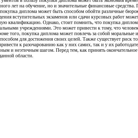
гументов в пользу покупки диплома может быть экономия време
ного лет на обучение, но и значительные финансовые средства. 
, покупка диплома может быть способом обойти различные бюро
ения вступительных экзаменов или сдачи курсовых работ может 
ую квалификацию. Однако, стоит помнить, что покупка диплома
альными учреждениями. Это может привести к тому, что человек
роме того, покупка диплома может повлечь за собой моральные
способом для достижения своих целей. Также существует риск то
ривести к разочарованию как у них самих, так и у их работодат
ным и неэтичным шагом. Перед тем, как принять окончательное 
данной области.