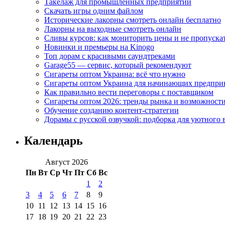
Такелаж для промышленных предприятий
Скачать игры одним файлом
Исторические лакорны смотреть онлайн бесплатно
Лакорны на выходные смотреть онлайн
Сливы курсов: как мониторить цены и не пропуска
Новинки и премьеры на Kinogo
Топ дорам с красивыми саундтреками
Garage55 — сервис, который рекомендуют
Сигареты оптом Украина: всё что нужно
Сигареты оптом Украина для начинающих предпри
Как правильно вести переговоры с поставщиком
Сигареты оптом 2026: тренды рынка и возможност
Обучение созданию контент-стратегии
Дорамы с русской озвучкой: подборка для уютного 
Календарь
Август 2026
Пн
Вт
Ср
Чт
Пт
Сб
Вс
1
2
3
4
5
6
7
8
9
10
11
12
13
14
15
16
17
18
19
20
21
22
23