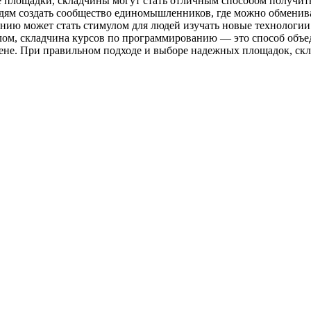
площадки, складчины могут стать отличным способом получить
юдям создать сообщество единомышленников, где можно обменива
нию может стать стимулом для людей изучать новые технологии и
елом, складчина курсов по программированию — это способ объе
цене. При правильном подходе и выборе надежных площадок, ск