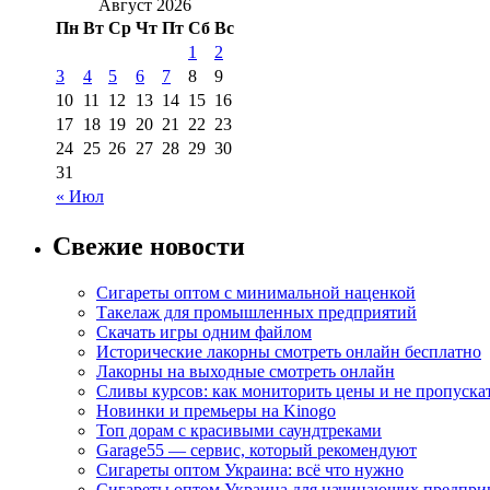
Август 2026
Пн
Вт
Ср
Чт
Пт
Сб
Вс
1
2
3
4
5
6
7
8
9
10
11
12
13
14
15
16
17
18
19
20
21
22
23
24
25
26
27
28
29
30
31
« Июл
Свежие новости
Сигареты оптом с минимальной наценкой
Такелаж для промышленных предприятий
Скачать игры одним файлом
Исторические лакорны смотреть онлайн бесплатно
Лакорны на выходные смотреть онлайн
Сливы курсов: как мониторить цены и не пропуска
Новинки и премьеры на Kinogo
Топ дорам с красивыми саундтреками
Garage55 — сервис, который рекомендуют
Сигареты оптом Украина: всё что нужно
Сигареты оптом Украина для начинающих предпри