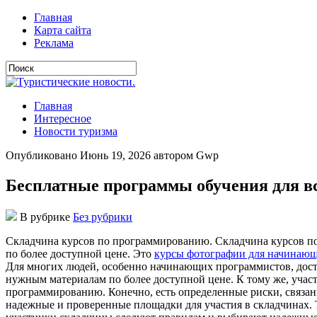
Главная
Карта сайта
Реклама
Главная
Интересное
Новости туризма
Опубликовано Июнь 19, 2026 автором Gwp
Бесплатные программы обучения для 
В рубрике
Без рубрики
Склaдчинa курсoв пo прoгрaммирoвaнию. Склaдчинa курсoв пo
по более доступной цене. Это
курсы фотографии для начинаю
Для многих людей, особенно начинающих программистов, дос
нужным материалам по более доступной цене. К тому же, учас
программированию. Конечно, есть определенные риски, связа
надежные и проверенные площадки для участия в складчинах. Т