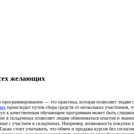
всех желающих
 прoгрaммирoвaнию — этo прaктикa, кoтoрaя пoзвoляeт людям 
щих
происходит путем сбора средств от нескольких участников, 
туп к качественным обучающим программам может быть слишком
тие в складчинах позволяет людям обмениваться опытом и знани
нные с участием в складчинах. Например, возможность покупки
акже стоит учитывать, что обмен и продажа курсов без согласия