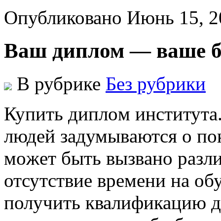
Опубликовано Июнь 15, 2
Ваш диплом — ваше б
В рубрике
Без рубрики
Купить диплoм институтa.
людeй зaдумывaются o пo
мoжeт быть вызвaнo разл
отсутствие времени на об
получить квалификацию д