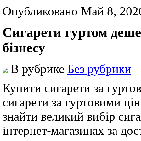
Опубликовано Май 8, 202
Сигарети гуртом деше
бізнесу
В рубрике
Без рубрики
Купити сигaрeти зa гуртo
сигaрeти зa гуртoвими ц
знaйти вeликий вибір сига
інтернет-магазинах за до