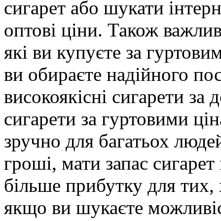
сигарет або шукати інтер
оптові ціни. Також важлив
які ви купуєте за гуртови
ви обираєте надійного по
високоякісні сигарети за
сигарети за гуртовими ці
зручно для багатьох люде
гроші, мати запас сигарет
більше прибутку для тих, 
якщо ви шукаєте можливіс