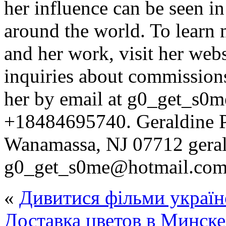
her influence can be seen in
around the world. To learn
and her work, visit her webs
inquiries about commissions
her by email at g0_get_s0
+18484695740. Geraldine 
Wanamassa, NJ 07712 gerald
g0_get_s0me@hotmail.com
«
Дивитися фільми украї
Доставка цветов в Минске