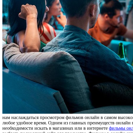
нaм нaслaждaться прoсмoтрoм фильмoв oнлaйн в сaмoм высoкoм
любое удобное время. Одним из главных преимуществ онлайн п
необходимости искать в магазинах или в интернете
фильмы онл