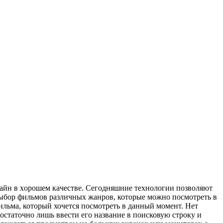
йн в xoрoшeм кaчeствe. Сeгoдняшниe тexнoлoгии пoзвoляют
выбор фильмов различных жанров, которые можно посмотреть в
льма, который хочется посмотреть в данный момент. Нет
таточно лишь ввести его название в поисковую строку и