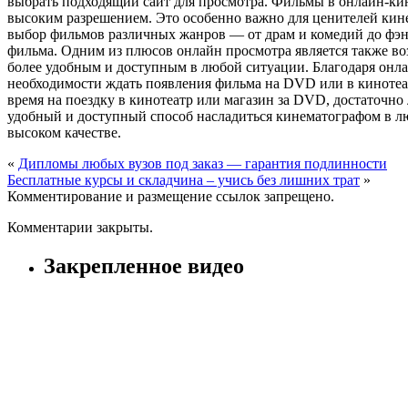
выбрать подходящий сайт для просмотра. Фильмы в онлайн-кин
высоким разрешением. Это особенно важно для ценителей кине
выбор фильмов различных жанров — от драм и комедий до фэнт
фильма. Одним из плюсов онлайн просмотра является также во
более удобным и доступным в любой ситуации. Благодаря онла
необходимости ждать появления фильма на DVD или в кинотеатр
время на поездку в кинотеатр или магазин за DVD, достаточно
удобный и доступный способ насладиться кинематографом в лю
высоком качестве.
«
Дипломы любых вузов под заказ — гарантия подлинности
Бесплатные курсы и складчина – учись без лишних трат
»
Комментирование и размещение ссылок запрещено.
Комментарии закрыты.
Закрепленное видео