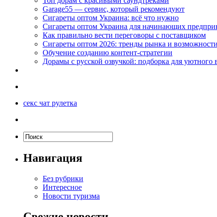
Топ дорам с красивыми саундтреками
Garage55 — сервис, который рекомендуют
Сигареты оптом Украина: всё что нужно
Сигареты оптом Украина для начинающих предпри
Как правильно вести переговоры с поставщиком
Сигареты оптом 2026: тренды рынка и возможност
Обучение созданию контент-стратегии
Дорамы с русской озвучкой: подборка для уютного 
секс чат рулетка
Навигация
Без рубрики
Интересное
Новости туризма
Свежие новости