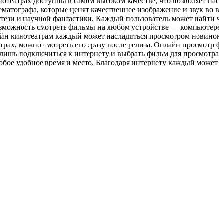
отеатрах доступны в самом высоком качестве, что позволяет на
матографа, которые ценят качественное изображение и звук во
ези и научной фантастики. Каждый пользователь может найти ч
зможность смотреть фильмы на любом устройстве — компьютере,
йн кинотеатрам каждый может насладиться просмотром новинок 
ах, можно смотреть его сразу после релиза. Онлайн просмотр ф
 лишь подключиться к интернету и выбрать фильм для просмотра
бое удобное время и место. Благодаря интернету каждый может 