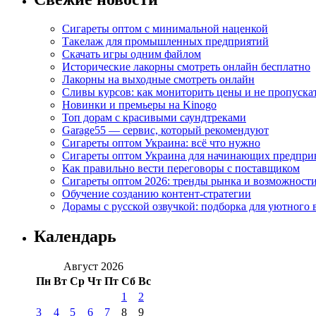
Сигареты оптом с минимальной наценкой
Такелаж для промышленных предприятий
Скачать игры одним файлом
Исторические лакорны смотреть онлайн бесплатно
Лакорны на выходные смотреть онлайн
Сливы курсов: как мониторить цены и не пропуска
Новинки и премьеры на Kinogo
Топ дорам с красивыми саундтреками
Garage55 — сервис, который рекомендуют
Сигареты оптом Украина: всё что нужно
Сигареты оптом Украина для начинающих предпри
Как правильно вести переговоры с поставщиком
Сигареты оптом 2026: тренды рынка и возможност
Обучение созданию контент-стратегии
Дорамы с русской озвучкой: подборка для уютного 
Календарь
Август 2026
Пн
Вт
Ср
Чт
Пт
Сб
Вс
1
2
3
4
5
6
7
8
9