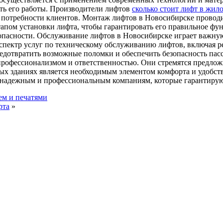
сть его работы. Производители лифтов
сколько стоит лифт в жил
ь потребности клиентов. Монтаж лифтов в Новосибирске прово
этапом установки лифта, чтобы гарантировать его правильное 
зопасности. Обслуживание лифтов в Новосибирске играет важну
ектр услуг по техническому обслуживанию лифтов, включая ре
редотвратить возможные поломки и обеспечить безопасность па
рофессионализмом и ответственностью. Они стремятся предложи
х зданиях является необходимым элементом комфорта и удобств
надежным и профессиональным компаниям, которые гарантируют 
ем и печатями
рта
»