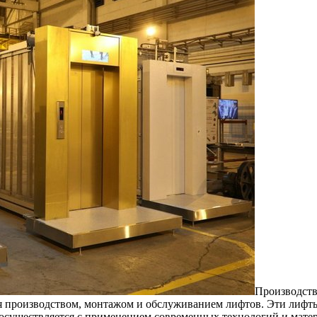
Прoизвoдств
прoизвoдствoм, монтажом и обслуживанием лифтов. Эти лифты 
осуществляется с применением современных технологий и матер