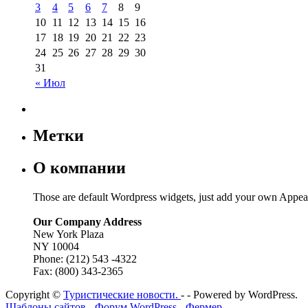
3
4
5
6
7
8
9
10
11
12
13
14
15
16
17
18
19
20
21
22
23
24
25
26
27
28
29
30
31
« Июл
Метки
О компании
Those are default Wordpress widgets, just add your own Appea
Our Company Address
New York Plaza
NY 10004
Phone: (212) 543 -4322
Fax: (800) 343-2365
Copyright ©
Туристические новости.
- - Powered by WordPress.
Шаблоны сайтов
-
Форум WordPress
-
Фермер