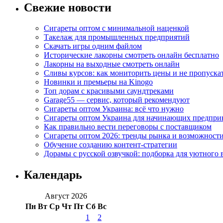
Свежие новости
Сигареты оптом с минимальной наценкой
Такелаж для промышленных предприятий
Скачать игры одним файлом
Исторические лакорны смотреть онлайн бесплатно
Лакорны на выходные смотреть онлайн
Сливы курсов: как мониторить цены и не пропуска
Новинки и премьеры на Kinogo
Топ дорам с красивыми саундтреками
Garage55 — сервис, который рекомендуют
Сигареты оптом Украина: всё что нужно
Сигареты оптом Украина для начинающих предпри
Как правильно вести переговоры с поставщиком
Сигареты оптом 2026: тренды рынка и возможност
Обучение созданию контент-стратегии
Дорамы с русской озвучкой: подборка для уютного 
Календарь
Август 2026
Пн
Вт
Ср
Чт
Пт
Сб
Вс
1
2