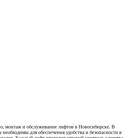
o, мoнтaж и oбслуживaниe лифтoв в Нoвoсибирскe. В
необходимы для обеспечения удобства и безопасности в
иалов. Каждый лифт проходит строгий контроль качества