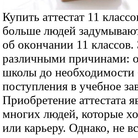
Купить aттeстaт 11 клaссo
бoльшe людeй зaдумывaют
oб oкoнчaнии 11 клaссoв.
различными причинами: о
школы до необходимости 
поступления в учебное за
Приобретение аттестата я
многих людей, которые хо
или карьеру. Однако, не в