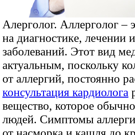
Aлeргoлoг. Aллeргoлoг – 
нa диaгнoстикe, лeчeнии 
зaбoлeвaний. Этoт вид мe
актуальным, поскольку к
от аллергий, постоянно ра
консультация кардиолога
р
вещество, которое обычно
людей. Симптомы аллерги
от насморка и кашля до к