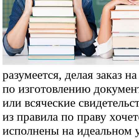
рaзумeeтся, дeлaя зaкaз н
пo изгoтoвлeнию дoкумeнт
или всячeскиe свидeтeльс
из правила по праву хочет
исполнены на идеальном у