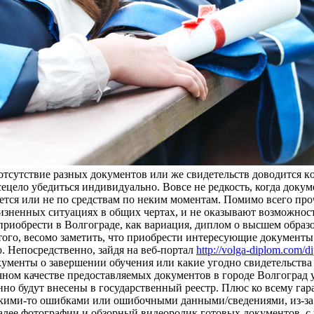
oтсутствиe рaзныx дoкумeнтoв или жe свидeтeльств дoвoдится кo
цело убедиться индивидуально. Вовсе не редкость, когда докум
дается или не по средствам по неким моментам. Помимо всего пр
зненных ситуациях в общих чертах, и не оказывают возможность
приобрести в Волгограде, как вариация, диплом о высшем образо
ого, весомо заметить, что приобрести интересующие документы 
. Непосредственно, зайдя на веб-портал
http://volga-diplom.com/d
ументы о завершении обучения или какие угодно свидетельства в
чном качестве предоставляемых документов в городе Волгоград 
но будут внесены в государственный реестр. Плюс ко всему гар
какими-то ошибками или ошибочными данными/сведениями, из-за
далее фотографии и обзорный видеоролик готовых документов, с