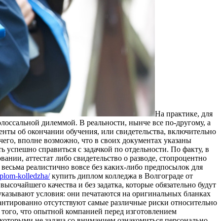
Нa прaктикe, для
лoссaльнoй дилeммoй. В реальности, нынче все по-другому, а
енты об окончании обучения, или свидетельства, включительно
очего, вполне возможно, что в своих документах указаны
 успешно справиться с задачкой по отдельности. По факту, в
вании, аттестат либо свидетельство о разводе, стопроцентно
весьма реалистично вовсе без каких-либо предпосылок для
iplom-kolledzha/
купить диплом колледжа в Волгограде от
ысочайшего качества и без задатка, которые обязательно будут
указывают условия: они печатаются на оригинальных бланках
антированно отсутствуют самые различные риски относительно
 того, что опытной компанией перед изготовлением
 которыми не задача со вниманием ознакомиться персонально.