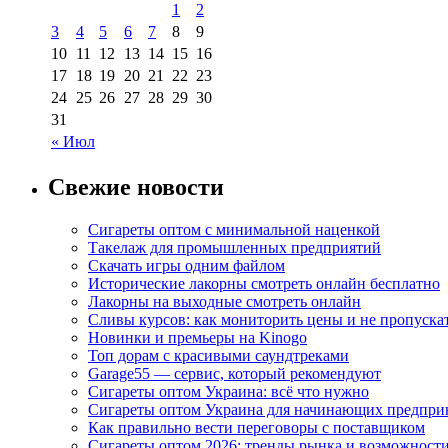
1
2
3
4
5
6
7
8
9
10
11
12
13
14
15
16
17
18
19
20
21
22
23
24
25
26
27
28
29
30
31
« Июл
Свежие новости
Сигареты оптом с минимальной наценкой
Такелаж для промышленных предприятий
Скачать игры одним файлом
Исторические лакорны смотреть онлайн бесплатно
Лакорны на выходные смотреть онлайн
Сливы курсов: как мониторить цены и не пропуска
Новинки и премьеры на Kinogo
Топ дорам с красивыми саундтреками
Garage55 — сервис, который рекомендуют
Сигареты оптом Украина: всё что нужно
Сигареты оптом Украина для начинающих предпри
Как правильно вести переговоры с поставщиком
Сигареты оптом 2026: тренды рынка и возможност