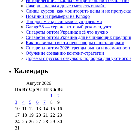
Исторические лакорны смотреть онлайн бесплатно
Лакорны на выходные смотреть онлайн
Сливы курсов: как мониторить цены и не пропуска
Новинки и премьеры на Kinogo
Топ дорам с красивыми саундтреками
Garage55 — сервис, который рекомендуют
Сигареты оптом Украина: всё что нужно
Сигареты оптом Украина для начинающих предпри
Как правильно вести переговоры с поставщиком
Сигареты оптом 2026: тренды рынка и возможност
Обучение созданию контент-стратегии
Дорамы с русской озвучкой: подборка для уютного 
Календарь
Август 2026
Пн
Вт
Ср
Чт
Пт
Сб
Вс
1
2
3
4
5
6
7
8
9
10
11
12
13
14
15
16
17
18
19
20
21
22
23
24
25
26
27
28
29
30
31