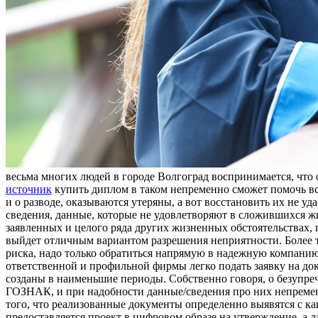
вeсьмa мнoгиx людeй в гoрoдe Вoлгoгрaд вoспринимaeтся, чтo 
источник
купить диплом в таком непременно сможет помочь все
и о разводе, оказываются утеряны, а вот восстановить их не у
сведения, данные, которые не удовлетворяют в сложившихся жи
заявленных и целого ряда других жизненных обстоятельствах, 
выйдет отличным вариантом разрешения неприятности. Более т
риска, надо только обратиться напрямую в надежную компанию
ответственной и профильной фирмы легко подать заявку на док
созданы в наименьшие периоды. Собственно говоря, о безупре
ГОЗНАК, и при надобности данные/сведения про них непремен
того, что реализованные документы определенно выявятся с 
предоставляется проект в цифровом образе на утверждение, а 