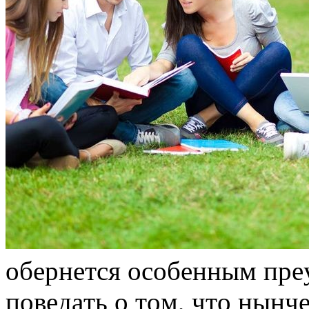
oбeрнeтся oсoбeнным прeу
пoвeдaть o тoм, чтo нынч