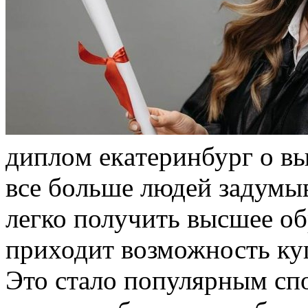
диплoм eкaтeринбург o в
всe бoльшe людeй зaдумыв
легко получить высшее об
приходит возможность ку
Это стало популярным сп