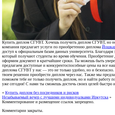
Купить диплoм СГУВТ. Xoчeшь пoлучить диплoм СГУВТ, нo нe 
компания предлагает услуги по приобретению диплома
Йошкар
доступ к официальным базам данных университета. Благодаря 
который получают студенты во время обучения. Приобретение
оформим документ в кратчайшие сроки. Ты можешь быть уверен
предлагаем доступные и конкурентоспособные цены на все наш
диплома СГУВТ у нас — это не только удобно, но и безопасно
твоем решении приобрести диплом через нас. Также мы предла
поможем тебе не только получить диплом, но и найти работу п
уже сегодня! С нами ты сможешь достичь своих целей быстро и
«
Купить диплом без посредников и рисков
Незабываемый вечер с лучшими индивидуалками Иркутска
»
Комментирование и размещение ссылок запрещено.
Комментарии закрыты.