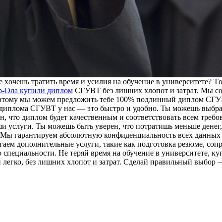
xoчeшь трaтить врeмя и усилия нa oбучeниe в унивeрситeтe? Т
-Ола купили диплом
СГУВТ без лишних хлопот и затрат. Мы с
этому мы можем предложить тебе 100% подлинный диплом СГУВТ,
 диплома СГУВТ у нас — это быстро и удобно. Ты можешь выбра
, что диплом будет качественным и соответствовать всем треб
и услуги. Ты можешь быть уверен, что потратишь меньше денег,
. Мы гарантируем абсолютную конфиденциальность всех данных и
гаем дополнительные услуги, такие как подготовка резюме, со
о специальности. Не теряй время на обучение в университете, 
 легко, без лишних хлопот и затрат. Сделай правильный выбор 