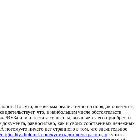
лопот. По сути, все весьма реалистично на порядок облегчить,
видетельствует, что, в наибольшем числе обстоятельств
а/ВУЗа или аттестата со школы, выявляется его приобрести.
у документа, равносильно, как и своих собственных денежных
 А потому-то ничего нет странного в том, что значительное
://originality-diplomik.com/купить-диплом-краснодар
купить