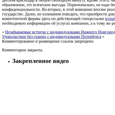
диплом краснодар в любую свободную минуту. Кроме этого, ча
образовании, это всяческие выгоды. Первоначально, не надо бе
конфиденциальности. Во-вторых, в этой компании вполне реа
государстве. Далее, не излишним поведать, что приобрести до
компетентной фирмы здесь по действующей гиперссылке
купит
необходимую информацию об услугах компании, а к тому же р
«
Незабываемые встречи с индивидуалками Нижнего Новгоро
Удовольствие без границ с индивидуалками Петербурга
»
Комментирование и размещение ссылок запрещено.
Комментарии закрыты.
Закрепленное видео