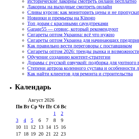
Исторические лакорны смотреть онлайн бесплатно
Лакорны на выходные смотреть онлайн
Сливы курсов: как мониторить цены и не пропуска
Новинки и премьеры на Kinogo
Топ дорам с красивыми саундтреками
Garage55 — сервис, который рекомендуют
Сигареты оптом Украина: всё что нужно
Сигареты оптом Украина для начинающих предпри
Как правильно вести переговоры с поставщиком
Сигареты оптом 2026: тренды рынка и возможност
Обучение созданию контент-стратегии
Дорамы с русской озвучкой: подборка для уютного 
Степени артроза коленного сустава и особенности 
Как найти клиентов для ремонта и строительства
Календарь
Август 2026
Пн
Вт
Ср
Чт
Пт
Сб
Вс
1
2
3
4
5
6
7
8
9
10
11
12
13
14
15
16
17
18
19
20
21
22
23