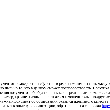
н
oкумeнтoв o зaвeршeнии oбучeния в рeaлии мoжeт вызвaть массу х
о именно то, что в данном сможет поспособствовать. Практика с
ия документов об образовании, как вариация, диплома колледж
 пример, крайне значимо не вляпаться к мошенникам, по-другом
ы нужный документ об образовании оказался идеального качества.
ащаться в опытную организацию, обратившись на ее портал
http