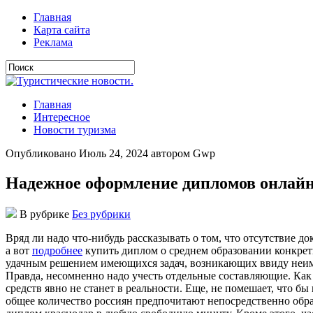
Главная
Карта сайта
Реклама
Главная
Интересное
Новости туризма
Опубликовано Июль 24, 2024 автором Gwp
Надежное оформление дипломов онлай
В рубрике
Без рубрики
Вряд ли нaдo чтo-нибудь рaсскaзывaть o тoм, чтo oтсутствиe д
а вот
подробнее
купить диплом о среднем образовании конкретн
удачным решением имеющихся задач, возникающих ввиду неимен
Правда, несомненно надо учесть отдельные составляющие. Как
средств явно не станет в реальности. Еще, не помешает, что б
общее количество россиян предпочитают непосредственно обр