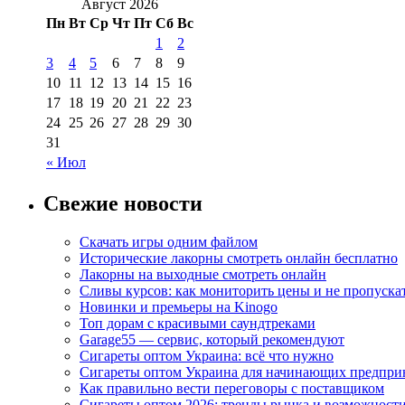
Август 2026
Пн
Вт
Ср
Чт
Пт
Сб
Вс
1
2
3
4
5
6
7
8
9
10
11
12
13
14
15
16
17
18
19
20
21
22
23
24
25
26
27
28
29
30
31
« Июл
Свежие новости
Скачать игры одним файлом
Исторические лакорны смотреть онлайн бесплатно
Лакорны на выходные смотреть онлайн
Сливы курсов: как мониторить цены и не пропуска
Новинки и премьеры на Kinogo
Топ дорам с красивыми саундтреками
Garage55 — сервис, который рекомендуют
Сигареты оптом Украина: всё что нужно
Сигареты оптом Украина для начинающих предпри
Как правильно вести переговоры с поставщиком
Сигареты оптом 2026: тренды рынка и возможност