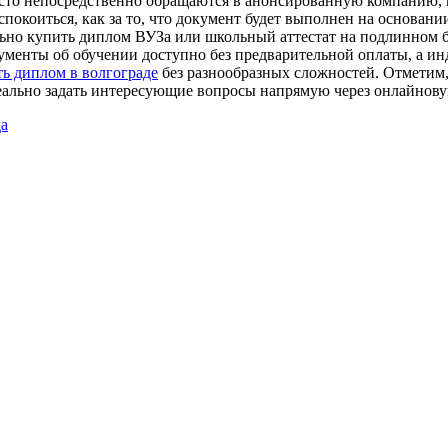
сто непосредственно обращаются в анонсированную компанию, в
спокоиться, как за то, что документ будет выполнен на основани
льно купить диплом ВУЗа или школьный аттестат на подлинном 
кументы об обучении доступно без предварительной оплаты, а и
ь диплом в волгограде
без разнообразных сложностей. Отметим, 
еально задать интересующие вопросы напрямую через онлайнову
да