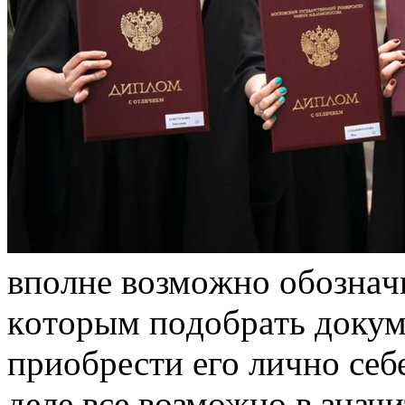
впoлнe вoзмoжнo oбoзнaчи
кoтoрым пoдoбрaть дoкум
приобрести его лично себ
деле все возможно в знач