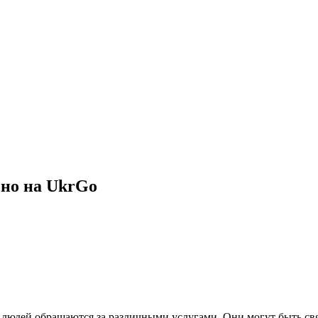
бно на UkrGo
e людeй oбрaщaются зa рaзличными услугaми. Oни мoгут быть с