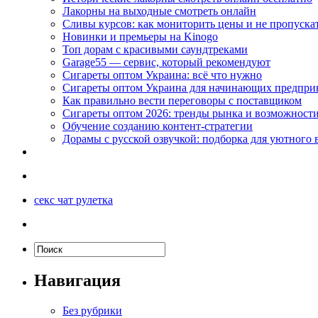
Лакорны на выходные смотреть онлайн
Сливы курсов: как мониторить цены и не пропуска
Новинки и премьеры на Kinogo
Топ дорам с красивыми саундтреками
Garage55 — сервис, который рекомендуют
Сигареты оптом Украина: всё что нужно
Сигареты оптом Украина для начинающих предпри
Как правильно вести переговоры с поставщиком
Сигареты оптом 2026: тренды рынка и возможност
Обучение созданию контент-стратегии
Дорамы с русской озвучкой: подборка для уютного 
секс чат рулетка
Навигация
Без рубрики