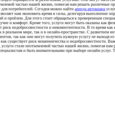
емлемой частью нашей жизни, помогая нам решать различные пр
ей для потребителей. Сегодня можно найти
аренда автокрана
услуг
зволяет нам экономить время и силы, делегируя выполнение оп
ий и проблем. Для этого стоит обращаться к проверенным специ
олучие и комфорт. Кроме того, услуги могут быть оказаны как 
т риск недобросовестности и некомпетентности. В то время как
к в реальном мире, так и в онлайн-пространстве. С развитием и
иентов, так как они могут получить нужную услугу не выходя из
 как существует риск мошенничества и недобросовестности. Ва
 услуги стали неотъемлемой частью нашей жизни, помогая нам 
специалистам и быть внимательными при выборе онлайн-услуг. 