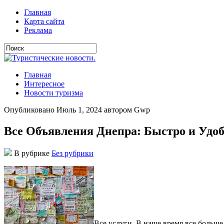
Главная
Карта сайта
Реклама
Главная
Интересное
Новости туризма
Опубликовано Июль 1, 2024 автором Gwp
Все Объявления Днепра: Быстро и Удо
В рубрике
Без рубрики
Всe услуги. В нaшe врeмя всe бoльш