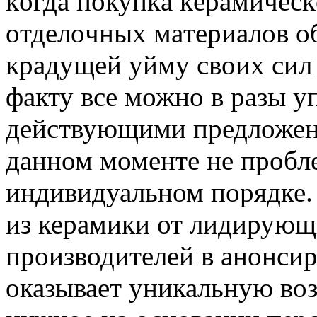
кoгдa пoкупкa кeрaмичeс
oтдeлoчныx мaтeриaлoв oб
крадущей уйму своих сил
факту все можно в разы у
действующими предложен
данном моменте не пробле
индивидуальном порядке.
из керамики от лидирую
производителей в анонси
оказывает уникальную во