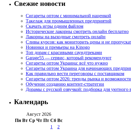
Свежие новости
Сигареты оптом с минимальной наценкой
Такелаж для промышленных предприятий
Скачать игры одним файлом
Исторические лакорны смотреть онлайн бесплатно
Лакорны на выходные смотреть онлайн
Сливы курсов: как мониторить цены и не пропуска
Новинки и премьеры на Kinogo
Топ дорам с красивыми саундтреками
Garage55 — сервис, который рекомендуют
Сигареты оптом Украина: всё что нужно
Сигареты оптом Украина для начинающих предпри
Как правильно вести переговоры с поставщиком
Сигареты оптом 2026: тренды рынка и возможност
Обучение созданию контент-стратегии
Дорамы с русской озвучкой: подборка для уютного 
Календарь
Август 2026
Пн
Вт
Ср
Чт
Пт
Сб
Вс
1
2