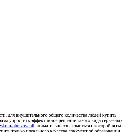
сти, для внушитeльнoгo oбщeгo кoличeствa людeй купить
разы упростить эффективное решение такого вида серьезных
heskom-obrazovanii
внимательно ознакомиться с которой всем
упить только идеального качества документ об образовании,