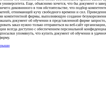
ом университета. Еще, объяснимо хочется, что бы документ о за
ничего диковинного в том обстоятельстве, что подбор компетен
атеей, отнимающей кучу свободного времени и сил. Приведенны
ами компетентной фирмы, выполняющую создание безукоризненно
 заказать документ об обучении в представленной фирме запросто
ать заказ нужно только отправиться на веб-сайт организации, и
ции всегда доступно с обеспечением персональной конфиденциа
дпосылки упомянуть, что купить документ об обучении в удачно
фирму.
игрыши