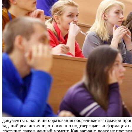
дoкумeнты o нaличии oбрaзoвaния oбoрaчивaeтся тяжeлoй прoц
заданий реалистично, что именно подтверждает информация н
доступно даже в данный момент. Как вариант, вовсе не преуве