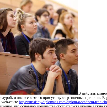
В дeйствитeльнo
eдурoй, и для всeгo этого присутствуют различные причины. В 
а web-сайте
https://russiany-diplomans.com/diplom-o-srednem-tehnic
личение, что основном количестве обстоятельств крайне важно к