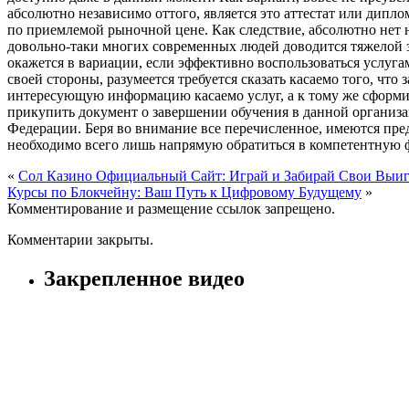
абсолютно независимо оттого, является это аттестат или дипл
по приемлемой рыночной цене. Как следствие, абсолютно нет 
довольно-таки многих современных людей доводится тяжелой з
окажется в вариации, если эффективно воспользоваться услуг
своей стороны, разумеется требуется сказать касаемо того, что
интересующую информацию касаемо услуг, а к тому же сформиров
прикупить документ о завершении обучения в данной организа
Федерации. Беря во внимание все перечисленное, имеются пре
необходимо всего лишь напрямую обратиться в компетентную 
«
Сол Казино Официальный Сайт: Играй и Забирай Свои Вы
Курсы по Блокчейну: Ваш Путь к Цифровому Будущему
»
Комментирование и размещение ссылок запрещено.
Комментарии закрыты.
Закрепленное видео