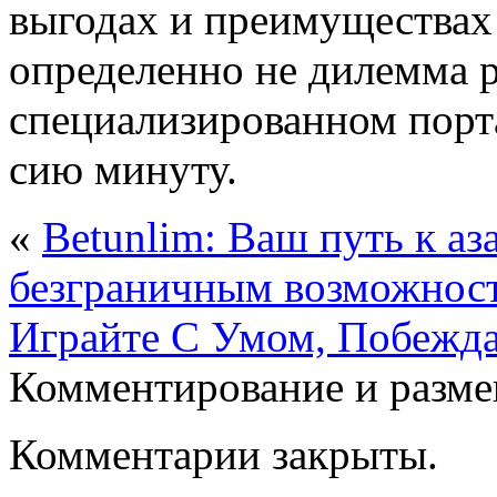
выгодах и преимуществах 
определенно не дилемма р
специализированном порта
сию минуту.
«
Betunlim: Ваш путь к а
безграничным возможнос
Играйте С Умом, Побежда
Комментирование и разме
Комментарии закрыты.