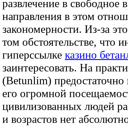
развлечение в свободное 
направления в этом отнош
закономерности. Из-за эт
том обстоятельстве, что 
гиперссылке
казино бетан
заинтересовать. На практи
(Betunlim) предостаточно 
его огромной посещаемос
цивилизованных людей ра
и возрастов нет абсолютно