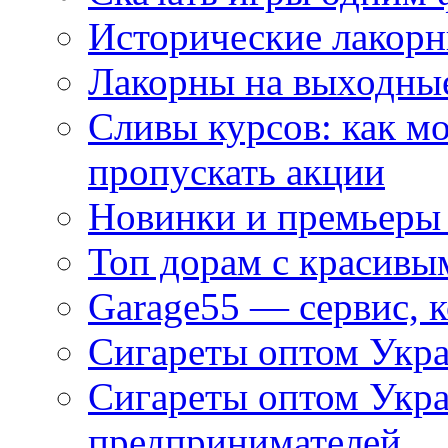
Исторические лакорн
Лакорны на выходные
Сливы курсов: как м
пропускать акции
Новинки и премьеры 
Топ дорам с красивы
Garage55 — сервис, 
Сигареты оптом Укра
Сигареты оптом Укр
предпринимателей