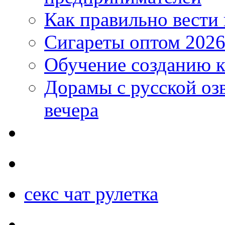
Как правильно вести
Сигареты оптом 2026
Обучение созданию к
Дорамы с русской оз
вечера
секс чат рулетка