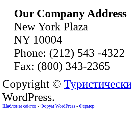
Our Company Address
New York Plaza
NY 10004
Phone: (212) 543 -4322
Fax: (800) 343-2365
Copyright ©
Туристически
WordPress.
Шаблоны сайтов
-
Форум WordPress
-
Фермер