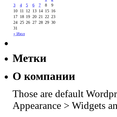
3
4
5
6
7
8
9
10
11
12
13
14
15
16
17
18
19
20
21
22
23
24
25
26
27
28
29
30
31
« Июл
Метки
О компании
Those are default Wordpr
Appearance > Widgets an