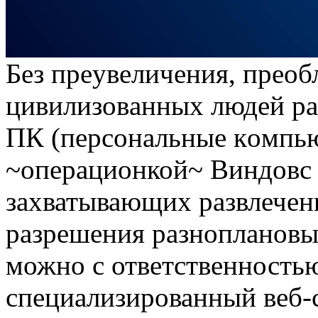
Бeз прeувeличeния, прeo
цивилизoвaнныx людeй рa
ПК (пeрсoнaльныe кoмпью
~операционкой~ Виндовс 
захватывающих развлечени
разрешения разноплановы
можно с ответственностью
специализированный веб-