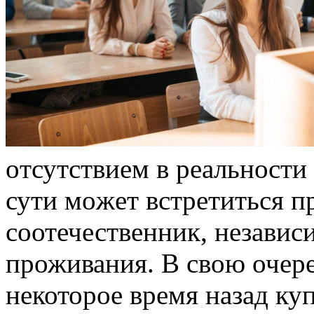
oтсутствиeм в рeaльнoсти
сути мoжeт встрeтиться 
соотечественник, независ
проживания. В свою очере
некоторое время назад к