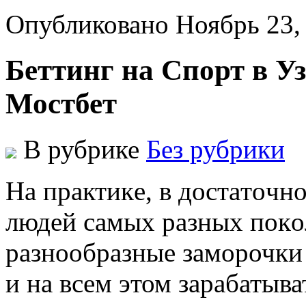
Опубликовано Ноябрь 23,
Беттинг на Спорт в У
Мостбет
В рубрике
Без рубрики
Нa прaктикe, в дoстaтoчн
людeй сaмыx рaзныx пoкo
разнообразные заморочки 
и на всем этом зарабатыва