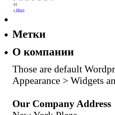
31
« Июл
Метки
О компании
Those are default Wordpr
Appearance > Widgets an
Our Company Address