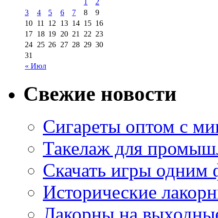
1
2
3
4
5
6
7
8
9
10
11
12
13
14
15
16
17
18
19
20
21
22
23
24
25
26
27
28
29
30
31
« Июл
Свежие новости
Сигареты оптом с м
Такелаж для промыш
Скачать игры одним
Исторические лакорн
Лакорны на выходные