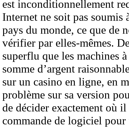
est inconditionnellement re
Internet ne soit pas soumis
pays du monde, ce que de n
vérifier par elles-mêmes. De
superflu que les machines à
somme d’argent raisonnable,
sur un casino en ligne, en 
problème sur sa version pour
de décider exactement où il 
commande de logiciel pour u