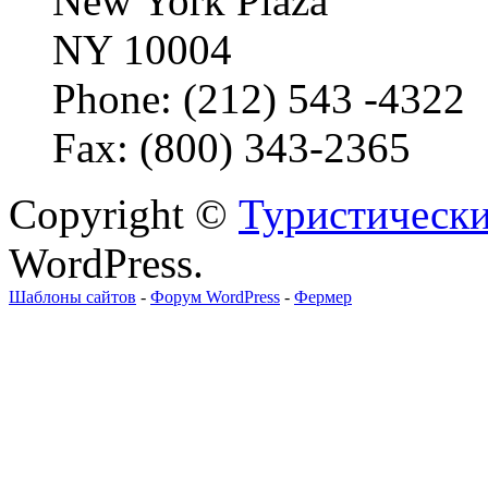
New York Plaza
NY 10004
Phone: (212) 543 -4322
Fax: (800) 343-2365
Copyright ©
Туристически
WordPress.
Шаблоны сайтов
-
Форум WordPress
-
Фермер