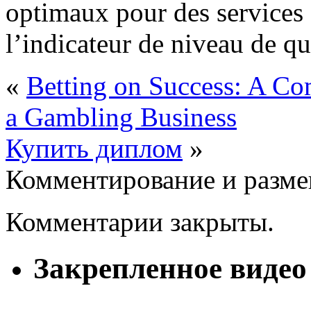
optimaux pour des services q
l’indicateur de niveau de qua
«
Betting on Success: A C
a Gambling Business
Купить диплом
»
Комментирование и разме
Комментарии закрыты.
Закрепленное видео