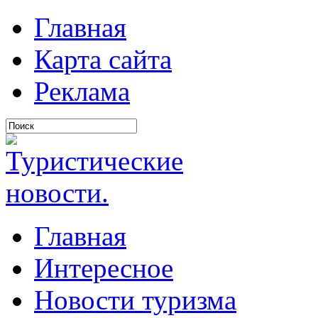
Главная
Карта сайта
Реклама
Главная
Интересное
Новости туризма