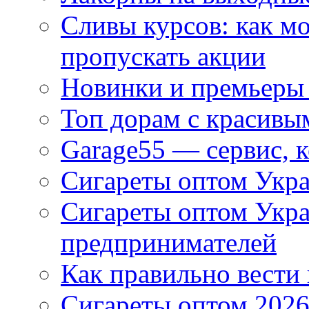
Сливы курсов: как м
пропускать акции
Новинки и премьеры 
Топ дорам с красивы
Garage55 — сервис, 
Сигареты оптом Укра
Сигареты оптом Укр
предпринимателей
Как правильно вести
Сигареты оптом 2026