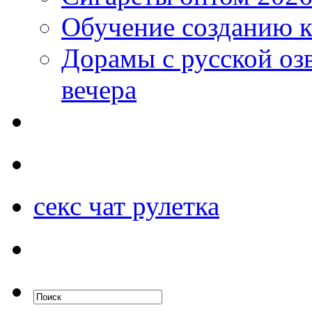
Обучение созданию к
Дорамы с русской оз
вечера
секс чат рулетка