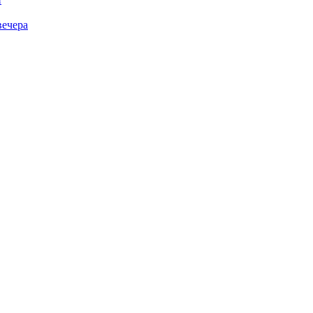
вечера