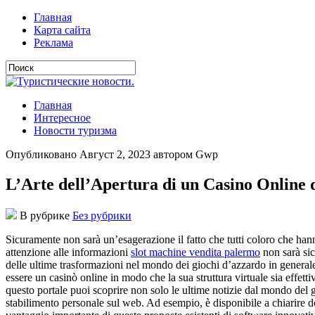
Главная
Карта сайта
Реклама
Главная
Интересное
Новости туризма
Опубликовано Август 2, 2023 автором Gwp
L’Arte dell’Apertura di un Casino Online 
В рубрике
Без рубрики
Sicuramente non sarà un’esagerazione il fatto che tutti coloro che han
attenzione alle informazioni
slot machine vendita palermo
non sarà sic
delle ultime trasformazioni nel mondo dei giochi d’azzardo in generale
essere un casinò online in modo che la sua struttura virtuale sia effetti
questo portale puoi scoprire non solo le ultime notizie dal mondo del 
stabilimento personale sul web. Ad esempio, è disponibile a chiarire dov