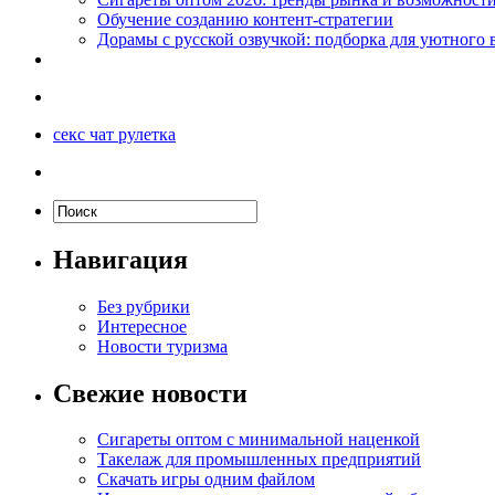
Обучение созданию контент-стратегии
Дорамы с русской озвучкой: подборка для уютного 
секс чат рулетка
Навигация
Без рубрики
Интересное
Новости туризма
Свежие новости
Сигареты оптом с минимальной наценкой
Такелаж для промышленных предприятий
Скачать игры одним файлом