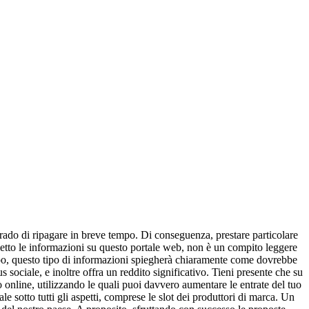
grado di ripagare in breve tempo. Di conseguenza, prestare particolare
letto le informazioni su questo portale web, non è un compito leggere
empo, questo tipo di informazioni spiegherà chiaramente come dovrebbe
s sociale, e inoltre offra un reddito significativo. Tieni presente che su
 online, utilizzando le quali puoi davvero aumentare le entrate del tuo
e sotto tutti gli aspetti, comprese le slot dei produttori di marca. Un