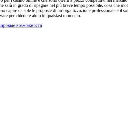
o per i casinò online è che sono offerti a prezzi competitivi nel mercat
he sarà in grado di ripagare nel più breve tempo possibile, cosa che mo
ono capire da sole le proposte di un’organizzazione professionale e il sof
ftware per chiedere aiuto in qualsiasi momento.
 мировые возможности