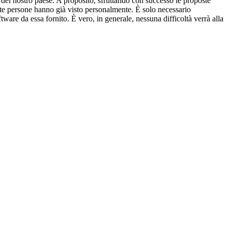
o del nostro paese. A proposito, sfruttando con successo le proposte
lte persone hanno già visto personalmente. È solo necessario
tware da essa fornito. È vero, in generale, nessuna difficoltà verrà alla