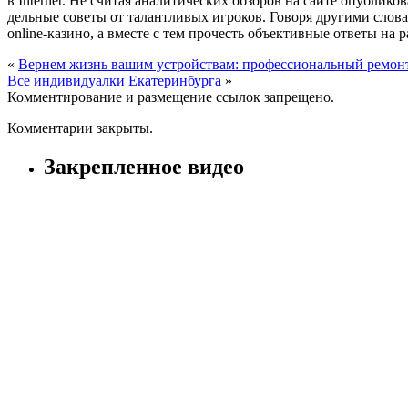
в Internet. Не считая аналитических обзоров на сайте опублик
дельные советы от талантливых игроков. Говоря другими слов
online-казино, а вместе с тем прочесть объективные ответы на
«
Вернем жизнь вашим устройствам: профессиональный ремонт
Все индивидуалки Екатеринбурга
»
Комментирование и размещение ссылок запрещено.
Комментарии закрыты.
Закрепленное видео