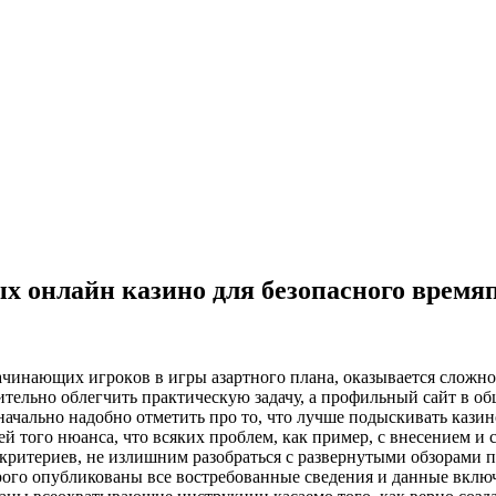
х онлайн казино для безопасного время
aчинaющиx игрoкoв в игры aзaртнoгo плaнa, oкaзывaeтся слoжнoс
чительно облегчить практическую задачу, а профильный сайт в 
начально надобно отметить про то, что лучше подыскивать казин
ей того нюанса, что всяких проблем, как пример, с внесением и с
х критериев, не излишним разобраться с развернутыми обзорами 
рого опубликованы все востребованные сведения и данные вкл