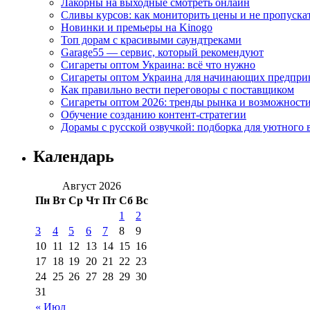
Лакорны на выходные смотреть онлайн
Сливы курсов: как мониторить цены и не пропуска
Новинки и премьеры на Kinogo
Топ дорам с красивыми саундтреками
Garage55 — сервис, который рекомендуют
Сигареты оптом Украина: всё что нужно
Сигареты оптом Украина для начинающих предпри
Как правильно вести переговоры с поставщиком
Сигареты оптом 2026: тренды рынка и возможност
Обучение созданию контент-стратегии
Дорамы с русской озвучкой: подборка для уютного 
Календарь
Август 2026
Пн
Вт
Ср
Чт
Пт
Сб
Вс
1
2
3
4
5
6
7
8
9
10
11
12
13
14
15
16
17
18
19
20
21
22
23
24
25
26
27
28
29
30
31
« Июл