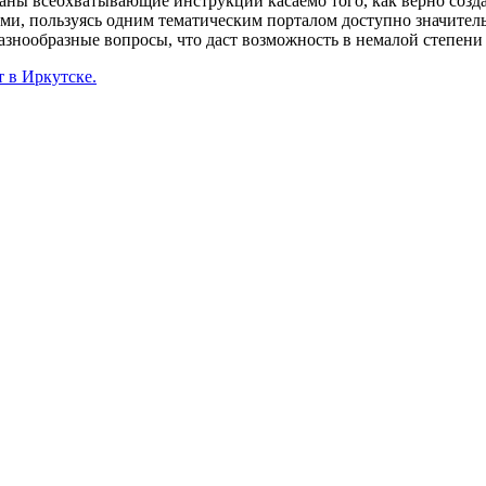
ованы всеохватывающие инструкции касаемо того, как верно созда
ами, пользуясь одним тематическим порталом доступно значите
 разнообразные вопросы, что даст возможность в немалой степени
 в Иркутске.