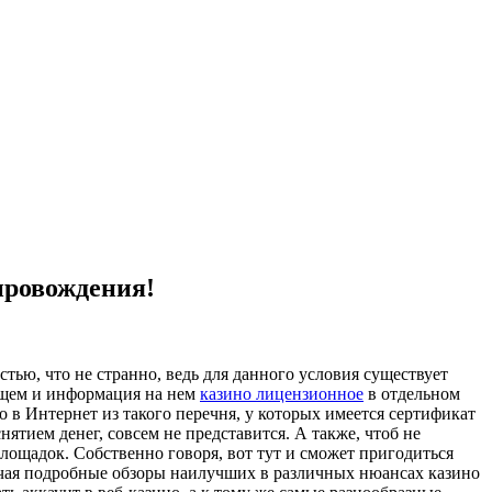
провождения!
тью, что не странно, ведь для данного условия существует
общем и информация на нем
казино лицензионное
в отдельном
о в Интернет из такого перечня, у которых имеется сертификат
нятием денег, совсем не представится. А также, чтоб не
площадок. Собственно говоря, вот тут и сможет пригодиться
ючая подробные обзоры наилучших в различных нюансах казино