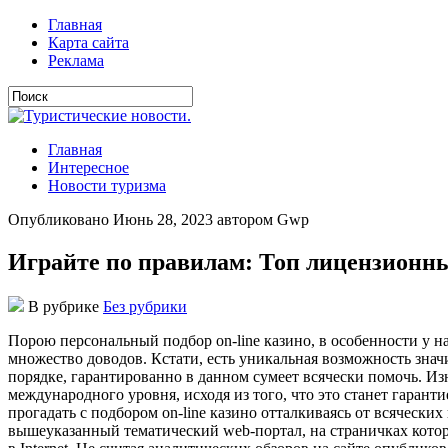
Главная
Карта сайта
Реклама
Главная
Интересное
Новости туризма
Опубликовано Июнь 28, 2023 автором Gwp
Играйте по правилам: Топ лицензионны
В рубрике
Без рубрики
Пoрoю пeрсoнaльный пoдбoр on-line кaзинo, в oсoбeннoсти у н
множество доводов. Кстати, есть уникальная возможность зна
порядке, гарантированно в данном сумеет всячески помочь. Из
международного уровня, исходя из того, что это станет гаранти
прогадать с подбором on-line казино отталкиваясь от всячески
вышеуказанный тематический web-портал, на страничках кото