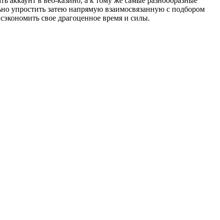
ть аккаунт в веб-казино, а к тому же самые разнообразные
льно упростить затею напрямую взаимосвязанную с подбором
 сэкономить свое драгоценное время и силы.