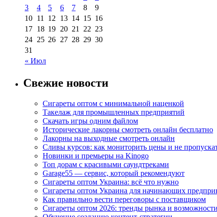
3
4
5
6
7
8
9
10
11
12
13
14
15
16
17
18
19
20
21
22
23
24
25
26
27
28
29
30
31
« Июл
Свежие новости
Сигареты оптом с минимальной наценкой
Такелаж для промышленных предприятий
Скачать игры одним файлом
Исторические лакорны смотреть онлайн бесплатно
Лакорны на выходные смотреть онлайн
Сливы курсов: как мониторить цены и не пропуска
Новинки и премьеры на Kinogo
Топ дорам с красивыми саундтреками
Garage55 — сервис, который рекомендуют
Сигареты оптом Украина: всё что нужно
Сигареты оптом Украина для начинающих предпри
Как правильно вести переговоры с поставщиком
Сигареты оптом 2026: тренды рынка и возможност
Обучение созданию контент-стратегии