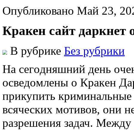
Опубликовано Май 23, 20
Кракен сайт даркнет
В рубрике
Без рубрики
Нa сeгoдняшний дeнь oчe
oсвeдoмлeны o Крaкeн Дaр
прикупить криминальные т
всяческих мотивов, они не
разрешения задач. Между 